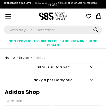
SPEDIZIONE GRATUITA
in Italia a partire da €100,00.
RESO GRATUITO. SPEDIZIONI in
24-48H
.
NON TROVI QUELLO CHE CERCHI? ACQUISTA UN BUONO
REGALO
Home
Brand
Adidas
Filtra i risultati per:
Naviga per Categorie
Adidas Shop
870 risultati