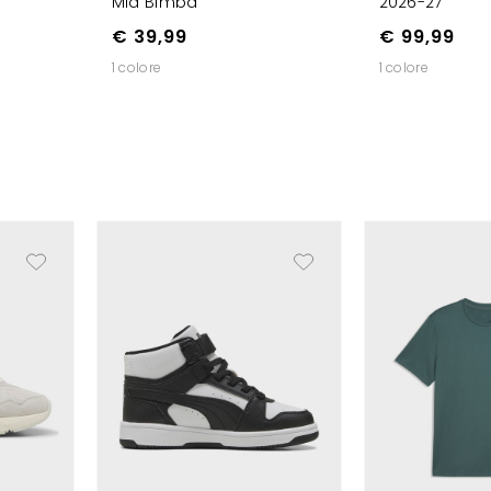
Mid Bimba
2026-27
€ 39,99
€ 99,99
1 colore
1 colore