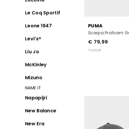
Le Coq Sportif
Leone 1947
PUMA
Scarpa Profoam Ga
Levi's®
€ 79,99
1 colore
Liu Jo
McKinley
Mizuno
NAME IT
Napapijri
New Balance
New Era