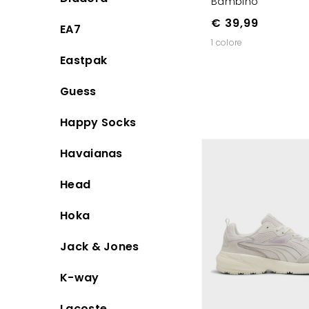
Bambino
€ 39,99
EA7
1 colore
Eastpak
Guess
Happy Socks
Havaianas
Head
Hoka
Jack & Jones
K-way
Lacoste