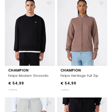
Email
Dichiaro di aver letto e accettato l'informativa privacy
Inserendo il tuo indirizzo e-mail, acconsenti a ricevere la newsletter di Sport85. Per maggiori informazioni consulta la
nostra Informativa a tutela della
Privacy policy.
ISCRIVITI
CHAMPION
CHAMPION
Felpa Modern Girocollo
Felpa Heritage Full Zip
€ 54,99
€ 54,99
1 colore
1 colore