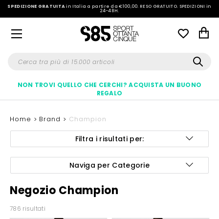
SPEDIZIONE GRATUITA
in Italia a partire da €100,00.
RESO GRATUITO. SPEDIZIONI in
24-48H
.
NON TROVI QUELLO CHE CERCHI? ACQUISTA UN BUONO
REGALO
Home
Brand
Champion
Filtra i risultati per:
Naviga per Categorie
Negozio Champion
786 risultati