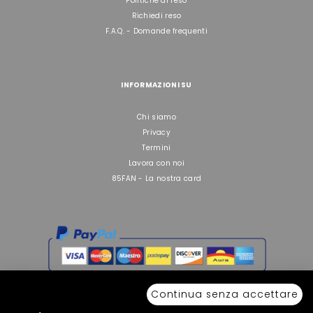
Politiche di reso
Richiedi reso
F.A.Q. - Domande frequenti
INFORMAZIONI SU
Chi siamo
Privacy
Termini
Lavora con noi
85FAN - La nostra card
Continua senza accettare