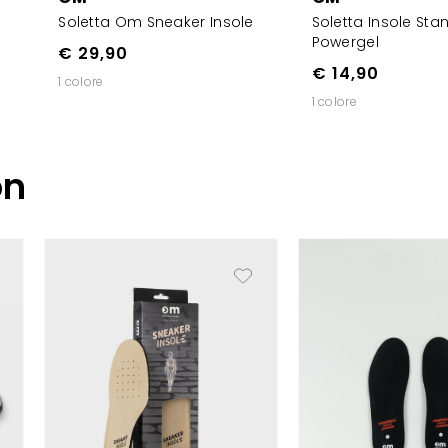
Soletta Om Sneaker Insole
Soletta Insole Sta
Powergel
€ 29,90
€ 14,90
1 colore
1 colore
on