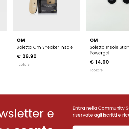
OM
OM
Soletta Om Sneaker Insole
Soletta Insole Sta
Powergel
€ 29,90
€ 14,90
1 colore
1 colore
Entra nella Community S
ewsletter e
riservate agli iscritti e ri