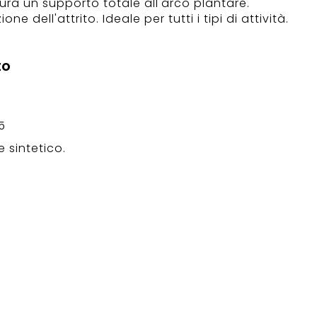
ura un supporto totale all'arco plantare.
e dell'attrito. Ideale per tutti i tipi di attività.
to
5
 sintetico.