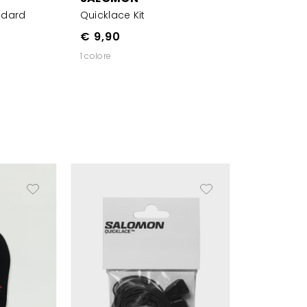
ndard
Quicklace Kit
€ 9,90
1 colore