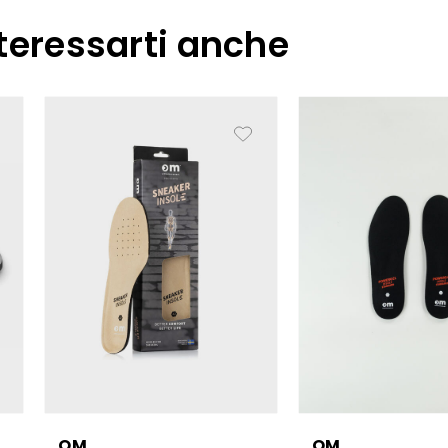
teressarti anche
OM
OM