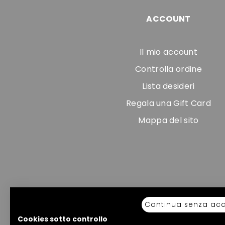
ACCOUNT
Il mio account
Controlla ordine
Lista desideri
Regala una Gift Card
Mappa del sito
Continua senza acc
Cookies sotto controllo