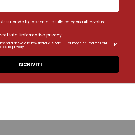
ile sui prodotti già scontati e sulla categoria Attrezzatura
accettato l'informativa privacy
onsenti a ricevere la newsletter di Sport85. Per maggiori informazioni
a della privacy.
ISCRIVITI