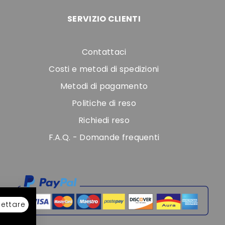
SERVIZIO CLIENTI
Contattaci
Costi e metodi di spedizioni
Metodi di pagamento
Politiche di reso
Richiedi reso
F.A.Q. - Domande frequenti
ettare