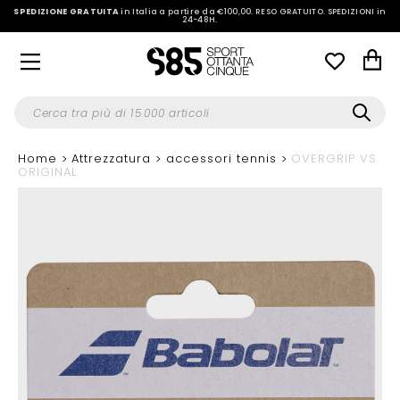
SPEDIZIONE GRATUITA
in Italia a partire da €100,00.
RESO GRATUITO. SPEDIZIONI in
24-48H
.
Home
Attrezzatura
accessori tennis
OVERGRIP VS
ORIGINAL