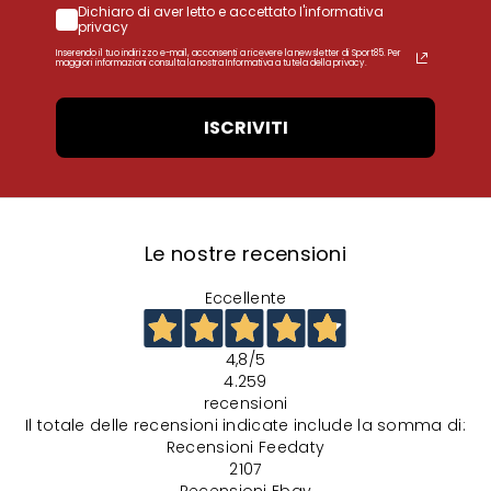
Dichiaro di aver letto e accettato l'informativa
privacy
Inserendo il tuo indirizzo e-mail, acconsenti a ricevere la newsletter di Sport85. Per
maggiori informazioni consulta la nostra Informativa a tutela della privacy.
ISCRIVITI
Le nostre recensioni
Eccellente
4,8
/5
4.259
recensioni
Il totale delle recensioni indicate include la somma di:
Recensioni Feedaty
2107