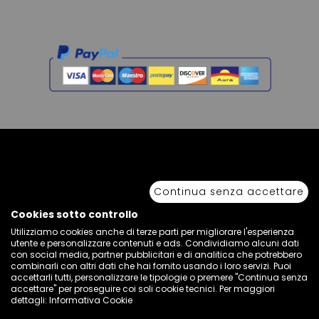
Copyright © 2026 Sport 85 S.R.L. - All Rights Reserved. È vietata la riproduzione
anche parziale.
Continua senza accettare
Via Piave Km 68,600 • 04100 Latina, Italia | P.IVA 01222400598 • N° REA LT -
77855
Cookies sotto controllo
Utilizziamo cookies anche di terze parti per migliorare l'esperienza
utente e personalizzare contenuti e ads. Condividiamo alcuni dati
con social media, partner pubblicitari e di analitica che potrebbero
combinarli con altri dati che hai fornito usando i loro servizi. Puoi
accettarli tutti, personalizzare le tipologie o premere "Continua senza
accettare" per proseguire coi soli cookie tecnici. Per maggiori
dettagli:
Informativa Cookie