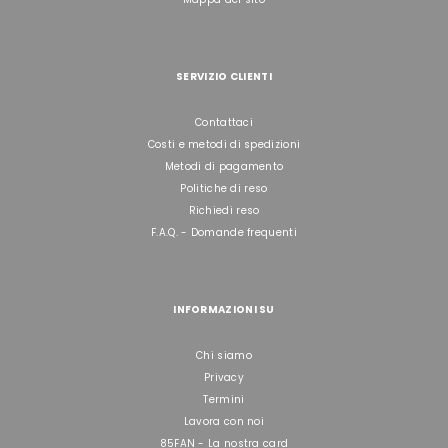
SERVIZIO CLIENTI
Contattaci
Costi e metodi di spedizioni
Metodi di pagamento
Politiche di reso
Richiedi reso
F.A.Q. - Domande frequenti
INFORMAZIONI SU
Chi siamo
Privacy
Termini
Lavora con noi
85FAN - La nostra card