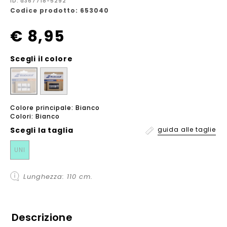
ID: a367718-5292
Codice prodotto: 653040
€ 8,95
Scegli il colore
Colore principale: Bianco
Colori: Bianco
Scegli la
taglia
guida alle taglie
UNI
Lunghezza: 110 cm.
Descrizione