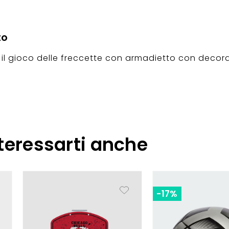
to
r il gioco delle freccette con armadietto con decor
teressarti anche
-17%