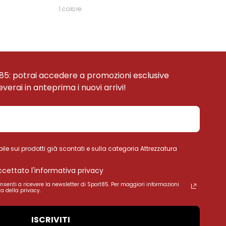
1 colore
85: potrai accedere a promozioni esclusive
ceverai in anteprima i nuovi arrivi!
ile sui prodotti già scontati e sulla categoria Attrezzatura
accettato l'informativa privacy
onsenti a ricevere la newsletter di Sport85. Per maggiori informazioni
a della privacy.
ISCRIVITI