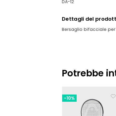
DA-12
Dettagli del prodot
Bersaglio bifacciale pe
Potrebbe in
-10%