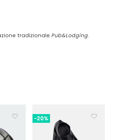
azione tradizionale
Pub&Lodging
.
-20%