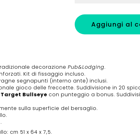
Aggiungi al c
tradizionale decorazione
Pub&Lodging
.
orzati. Kit di fissaggio incluso.
vagne segnapunti (interno ante) inclusi.
onale gioco delle freccette. Suddivisione in 20 spicch
o
Target Bullseye
con punteggio a bonus. Suddivisio
ente sulla superficie del bersaglio.
lo.
.
o: cm 51 x 64 x 7,5.