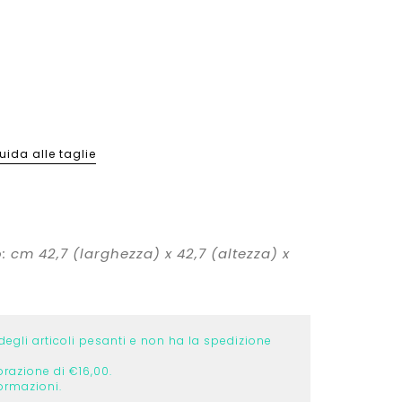
e gambali
e gambali
on
&
Bambino
Trekking
Running
Donna
Uomo
imento
 per lo sport
ori
ori
rt
SCOPRI
SCOPRI
SCOPRI
SCOPRI
SCOPRI
SCOPRI
uida alle taglie
 cm 42,7 (larghezza) x 42,7 (altezza) x
degli articoli pesanti e non ha la spedizione
orazione di €16,00.
ormazioni.