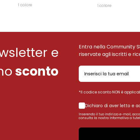
1 colore
1 colore
Entra nella Community S
ewsletter e
riservate agli iscritti e ri
uno
sconto
*Il codice sconto NON è applicab
Dichiaro di aver letto e 
Inserendo il tuo indirizzo e-mail, acc
consulta la nostra Informativa a tutel