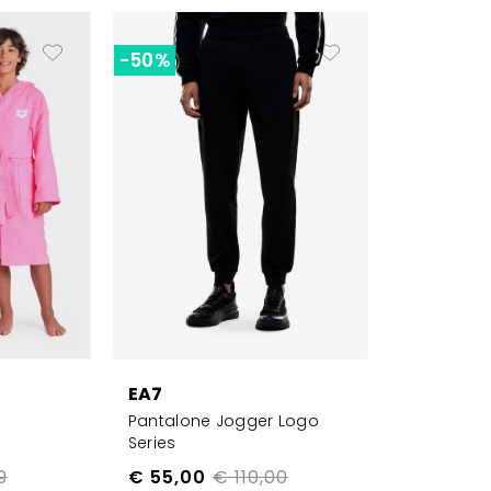
-50%
EA7
Pantalone Jogger Logo
Series
9
€ 55,00
€ 110,00