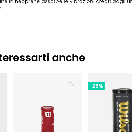
te in neoprene assorbe le vibrazioni creati dagli urt
l.
teressarti anche
-25%