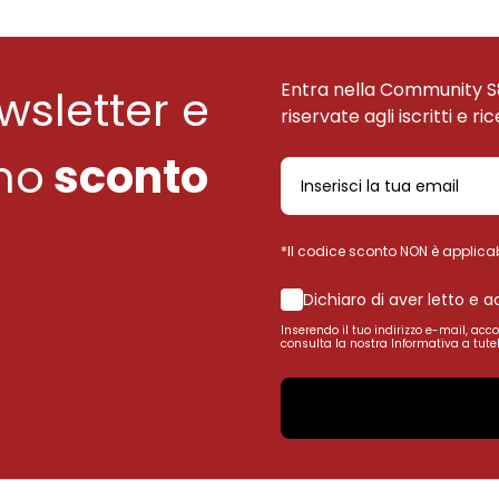
Entra nella Community S
ewsletter e
riservate agli iscritti e ri
uno
sconto
*Il codice sconto NON è applicab
Dichiaro di aver letto e 
Inserendo il tuo indirizzo e-mail, acc
consulta la nostra Informativa a tutel