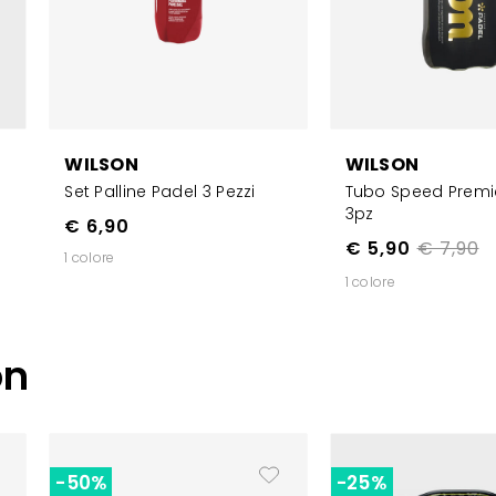
WILSON
WILSON
Set Palline Padel 3 Pezzi
Tubo Speed Premi
3pz
€ 6,90
€ 5,90
€ 7,90
1 colore
1 colore
on
-50%
-25%