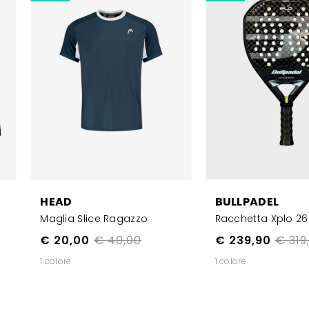
HEAD
BULLPADEL
Maglia Slice Ragazzo
Racchetta Xplo 26
€ 20,00
€ 40,00
€ 239,90
€ 319
1 colore
1 colore