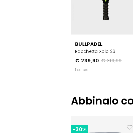
BULLPADEL
Racchetta Xplo 26
€ 239,90
€ 319,99
1 colore
Abbinalo c
-30%