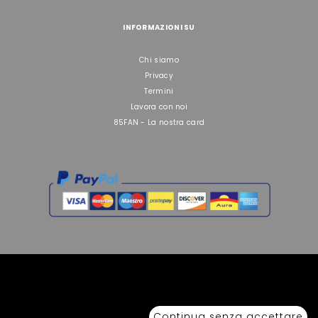
INFORMAZIONI SU
Chi siamo
Privacy
Termini
Lavora con noi
85FAN - La nostra card
Copyright © 2026 Sport 85 S.R.L. - All Rights Reserved. È vietata la riproduzione
anche parziale.
Continua senza accettare