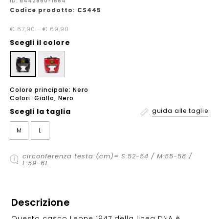
ID: a442860-1664
Codice prodotto: CS445
€ 67,90 - € 69,90
Scegli il colore
Colore principale: Nero
Colori: Giallo, Nero
Scegli la
taglia
guida alle taglie
M
L
circonferenza testa (cm)= S:52-54 / M:55-58 /
L:59-61.
Descrizione
Questo casco Leone 1947 della linea DNA è