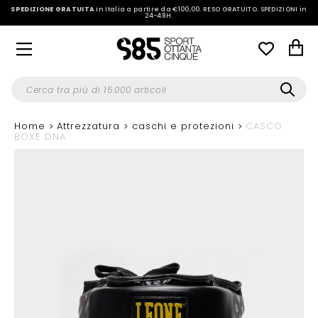
SPEDIZIONE GRATUITA
in Italia a partire da €100,00.
RESO GRATUITO. SPEDIZIONI in
24-48H
.
Home
Attrezzatura
caschi e protezioni
CASCO
BOXE DNA