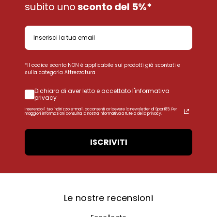
subito uno
sconto del 5%*
*Il codice sconto NON è applicabile sui prodotti già scontati e
sulla categoria Attrezzatura
Dichiaro di aver letto e accettato l'informativa
privacy
Inserendo il tuo indirizzo e-mail, acconsenti a ricevere la newsletter di Sport85. Per
maggiori informazioni consulta la nostra Informativa a tutela della privacy.
ISCRIVITI
Le nostre recensioni