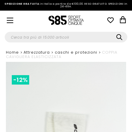
SPEDIZIONE GRATUITA
in Italia a partire da €100,00.
RESO GRATUITO. SPEDIZIONI in
24-48H
.
Home
Attrezzatura
caschi e protezioni
COPPIA
CAVIGLIERA ELASTICIZZATA
-12%