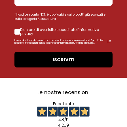
*Il codice sconto NON è applicabile sui prodotti già scontati e
sulla categoria Attrezzatura
Dichiaro di aver letto e accettato l'informativa
privacy
Inserendo il tuo indirizzo e-mail, acconsenti a ricevere la newsletter di Sport85. Per
maggiori informazioni consulta la nostra Informativa a tutela della privacy.
ISCRIVITI
Le nostre recensioni
Eccellente
4,8
/5
4.259