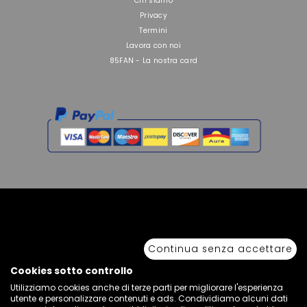
Chi siamo
Privacy
Termini
Lavora con noi
85FAN - La nostra card
Copyright © 2026 Sport 85 S.R.L. - All Rights Reserved. È vietata la riproduzione
anche parziale.
Continua senza accettare
Via Piave Km 68,600 • 04100 Latina, Italia | P.IVA 01222400598 • N° REA LT -
77855
Cookies sotto controllo
Utilizziamo cookies anche di terze parti per migliorare l'esperienza
utente e personalizzare contenuti e ads. Condividiamo alcuni dati