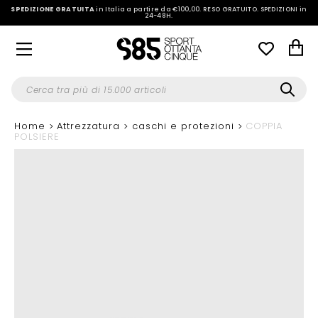
SPEDIZIONE GRATUITA
in Italia a partire da €100,00.
RESO GRATUITO. SPEDIZIONI in
24-48H
.
Home
Attrezzatura
caschi e protezioni
COPPIA
POLSIERE