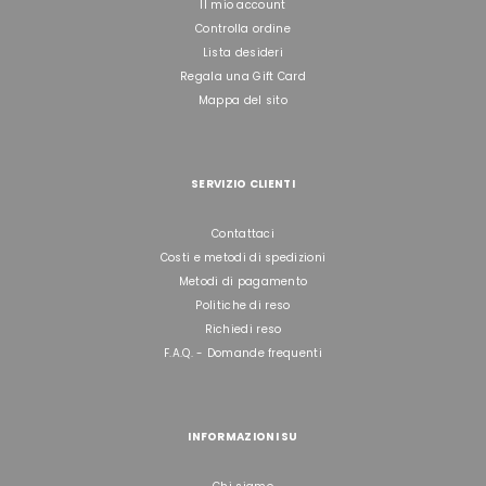
Il mio account
Controlla ordine
Lista desideri
Regala una Gift Card
Mappa del sito
SERVIZIO CLIENTI
Contattaci
Costi e metodi di spedizioni
Metodi di pagamento
Politiche di reso
Richiedi reso
F.A.Q. - Domande frequenti
INFORMAZIONI SU