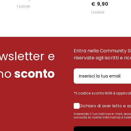
€ 9,90
1 colore
1 colore
Entra nella Community S
ewsletter e
riservate agli iscritti e ri
uno
sconto
*Il codice sconto NON è applicab
Dichiaro di aver letto e 
Inserendo il tuo indirizzo e-mail, acc
consulta la nostra Informativa a tutel