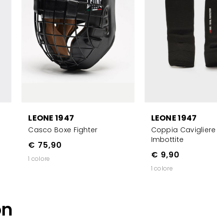
LEONE 1947
LEONE 1947
Casco Boxe Fighter
Coppia Cavigliere
Imbottite
€ 75,90
€ 9,90
1 colore
1 colore
on