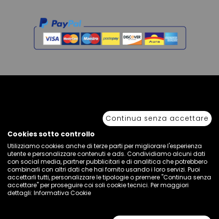
Copyright © 2026 Sport 85 S.R.L. - All Rights Reserved. È vietata la riproduzione
anche parziale.
Continua senza accettare
Via Piave Km 68,600 • 04100 Latina, Italia | P.IVA 01222400598 • N° REA LT -
77855
Cookies sotto controllo
Utilizziamo cookies anche di terze parti per migliorare l'esperienza
utente e personalizzare contenuti e ads. Condividiamo alcuni dati
con social media, partner pubblicitari e di analitica che potrebbero
combinarli con altri dati che hai fornito usando i loro servizi. Puoi
accettarli tutti, personalizzare le tipologie o premere "Continua senza
accettare" per proseguire coi soli cookie tecnici. Per maggiori
dettagli:
Informativa Cookie