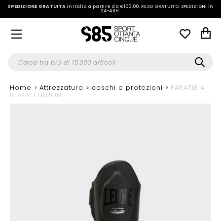
SPEDIZIONE GRATUITA
in Italia a partire da €100,00.
RESO GRATUITO. SPEDIZIONI in
24-48H
.
Home
Attrezzatura
caschi e protezioni
PARATIBIA
BLACK EDITION