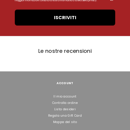
maggiori informazioni consulta la nostra Informativa a tutela della privacy.
ISCRIVITI
Le nostre recensioni
ACCOUNT
Il mio account
Controlla ordine
Lista desideri
Regala una Gift Card
Mappa del sito