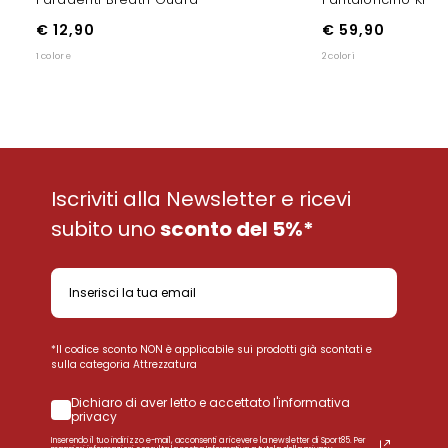
€ 59,90
€ 12,90
2 colori
1 colore
Iscriviti alla Newsletter e ricevi
subito uno
sconto del 5%*
*Il codice sconto NON è applicabile sui prodotti già scontati e
sulla categoria Attrezzatura
Dichiaro di aver letto e accettato l'informativa
privacy
Inserendo il tuo indirizzo e-mail, acconsenti a ricevere la newsletter di Sport85. Per