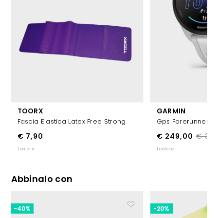
TOORX
GARMIN
Fascia Elastica Latex Free Strong
Gps Forerunner 16
€ 7,90
€ 249,00
€ 329
1 colore
1 colore
Abbinalo con
-40%
-20%