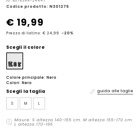
ID: a376284-24447
Codice prodotto: N301275
€ 19,99
Prezzo di listino: € 24,99
-20%
Scegli il colore
Colore principale: Nero
Colori: Nero
Scegli la
taglia
guida alle taglie
S
M
L
Misure: S altezza 140-155 cm. M altezza 155-170 cm.
L altezza 170-195