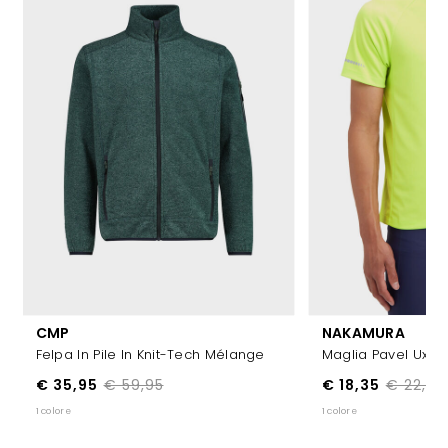
CMP
NAKAMURA
Felpa In Pile In Knit-Tech Mélange
Maglia Pavel Ux 1/
€ 35,95
€ 59,95
€ 18,35
€ 22,99
1 colore
1 colore