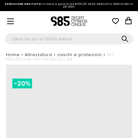
SPEDIZIONE GRATUITA
in Italia a partire da €100,00.
RESO GRATUITO. SPEDIZIONI in
24-48H
.
Home
Attrezzatura
caschi e protezioni
SET
PROTEZIONI PATTINI ROCES SR
-20%