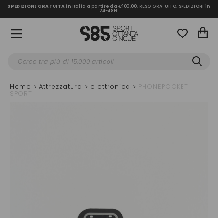
SPEDIZIONE GRATUITA
in Italia a partire da €100,00.
RESO GRATUITO. SPEDIZIONI in
24-48H
.
Home
Attrezzatura
elettronica
PHONEPOCKET
SPORT