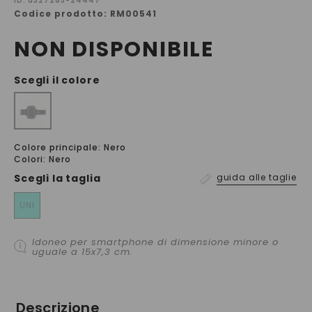
ID: a327283-24447
Codice prodotto: RM00541
NON DISPONIBILE
Scegli il colore
Colore principale: Nero
Colori: Nero
Scegli la
taglia
guida alle taglie
UNI
Idoneo per smartphone di dimensione minore o
uguale a 15x7,3 cm.
Descrizione