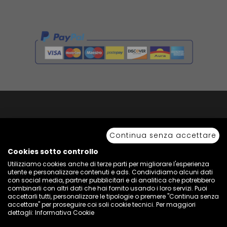
Copyright © 2026 Sport 85 S.R.L. - All Rights Reserved. È vietata la riproduzione
anche parziale.
Continua senza accettare
Via Piave Km 68,600 • 04100 Latina, Italia | P.IVA 01222400598 • N° REA LT -
77855
Cookies sotto controllo
Utilizziamo cookies anche di terze parti per migliorare l'esperienza
utente e personalizzare contenuti e ads. Condividiamo alcuni dati
con social media, partner pubblicitari e di analitica che potrebbero
combinarli con altri dati che hai fornito usando i loro servizi. Puoi
accettarli tutti, personalizzare le tipologie o premere "Continua senza
accettare" per proseguire coi soli cookie tecnici. Per maggiori
dettagli:
Informativa Cookie