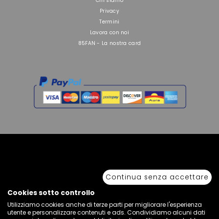
Chi siamo
Privacy
Termini
Lavora con noi
85FAN - La nostra card
Copyright © 2026 Sport 85 S.R.L. - All Rights Reserved. È vietata la riproduzione
anche parziale.
Continua senza accettare
Via Piave Km 68,600 • 04100 Latina, Italia | P.IVA 01222400598 • N° REA LT -
77855
Cookies sotto controllo
Utilizziamo cookies anche di terze parti per migliorare l'esperienza
utente e personalizzare contenuti e ads. Condividiamo alcuni dati