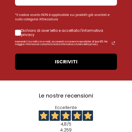
*Il codice sconto NON è applicabile sui prodotti già scontati e
sulla categoria Attrezzatura
Dichiaro di aver letto e accettato l'informativa
privacy
Inserendo il tuo indirizzo e-mail, acconsenti a ricevere la newsletter di Sport85. Per
maggiori informazioni consulta la nostra Informativa a tutela della privacy.
ISCRIVITI
Le nostre recensioni
Eccellente
4,8
/5
4.259