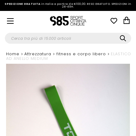
SPEDIZIONE GRATUITA
in Italia a partire da €100,00.
RESO GRATUITO. SPEDIZIONI in
24-48H
.
Home
Attrezzatura
fitness e corpo libero
ELASTICO
AD ANELLO MEDIUM