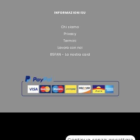
INFORMAZIONI SU
Chi siamo
Privacy
Termini
Lavora con noi
85FAN - La nostra card
Copyright © 2026 Sport 85 S.R.L. - All Rights Reserved. È vietata la riproduzione
anche parziale.