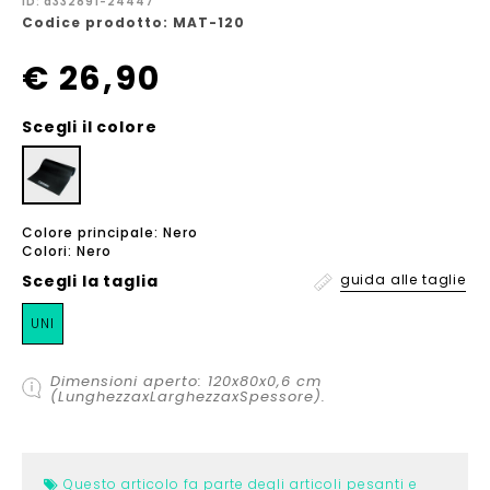
ID: a332891-24447
Codice prodotto: MAT-120
€ 26,90
Scegli il colore
Colore principale: Nero
Colori: Nero
Scegli la
taglia
guida alle taglie
UNI
Dimensioni aperto: 120x80x0,6 cm
(LunghezzaxLarghezzaxSpessore).
Questo articolo fa parte degli articoli pesanti e