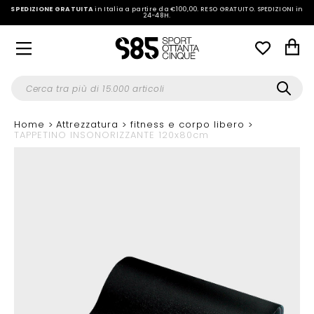
SPEDIZIONE GRATUITA
in Italia a partire da €100,00.
RESO GRATUITO. SPEDIZIONI in
24-48H
.
Home
Attrezzatura
fitness e corpo libero
TAPPETINO INSONORIZZANTE 120x80cm