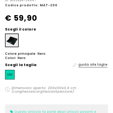
ID: a332895-24447
Codice prodotto: MAT-200
€ 59,90
Scegli il colore
Colore principale: Nero
Colori: Nero
Scegli la
taglia
guida alle taglie
UNI
Dimensioni aperto: 200x100x0,9 cm
(LunghezzaxLarghezzaxSpessore).
Questo articolo fa parte degli articoli pesanti e