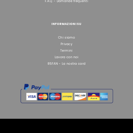
F.A.Q. - Domande frequenti
INFORMAZIONI SU
Chi siamo
Privacy
Termini
Lavora con noi
85FAN - La nostra card