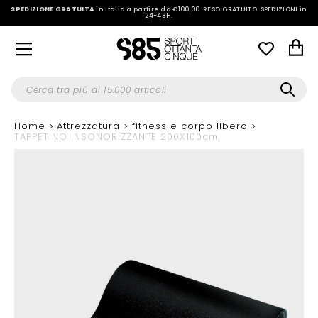
SPEDIZIONE GRATUITA
in Italia a partire da €100,00.
RESO GRATUITO. SPEDIZIONI in
24-48H
.
Home
Attrezzatura
fitness e corpo libero
TAPPETINO INSONORIZZANTE 200X100cm