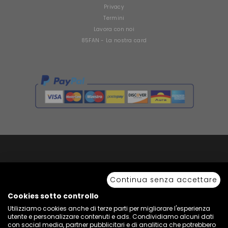
Privacy
Termini
Lavora con noi
85FAN - La nostra card
Copyright © 2026 Sport 85 S.R.L. - All Rights Reserved. È vietata la riproduzione
anche parziale.
Continua senza accettare
Via Piave Km 68,600 • 04100 Latina, Italia | P.IVA 01222400598 • N° REA LT -
77855
Cookies sotto controllo
Utilizziamo cookies anche di terze parti per migliorare l'esperienza
utente e personalizzare contenuti e ads. Condividiamo alcuni dati
con social media, partner pubblicitari e di analitica che potrebbero