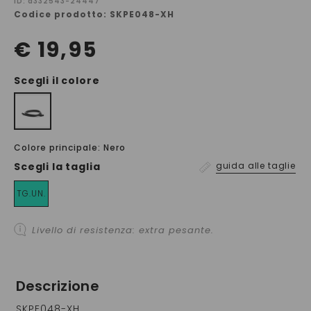
ID: a332543-24447
Codice prodotto: SKPE048-XH
€ 19,95
Scegli il colore
Colore principale: Nero
Scegli la
taglia
guida alle taglie
TG.UN.
Livello di resistenza: extra pesante.
Descrizione
SKPE048-XH