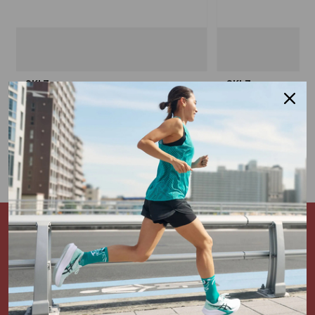
SKLZ
SKLZ
Training Cable Heavy
Training Cable Lig
€ 17,95
€ 14,95
1 colore
1 colore
Iscriviti alla Newsletter e ricevi
subito uno
sconto del 5%*