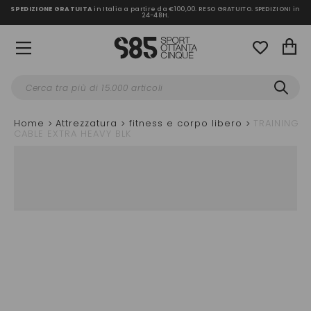
SPEDIZIONE GRATUITA
in Italia a partire da €100,00.
RESO GRATUITO. SPEDIZIONI in
24-48H
.
Home
Attrezzatura
fitness e corpo libero
TRAINING
CABLE EXTRA HEAVY BLK