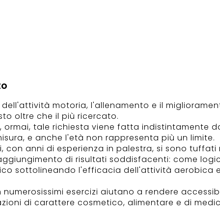
to
e dell'attività motoria, l'allenamento e il miglioram
sto oltre che il più ricercato.
, ormai, tale richiesta viene fatta indistintamente 
isura, e anche l'età non rappresenta più un limite.
ri, con anni di esperienza in palestra, si sono tuffat
il raggiungimento di risultati soddisfacenti: come l
ico sottolineando l'efficacia dell'attività aerobica e
n numerosissimi esercizi aiutano a rendere accessib
oni di carattere cosmetico, alimentare e di medic