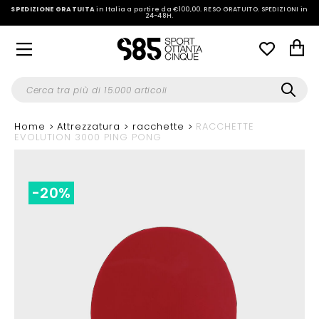
SPEDIZIONE GRATUITA
in Italia a partire da €100,00.
RESO GRATUITO. SPEDIZIONI in
24-48H
.
Home
Attrezzatura
racchette
RACCHETTE
EVOLUTION 3000 PING PONG
-20%