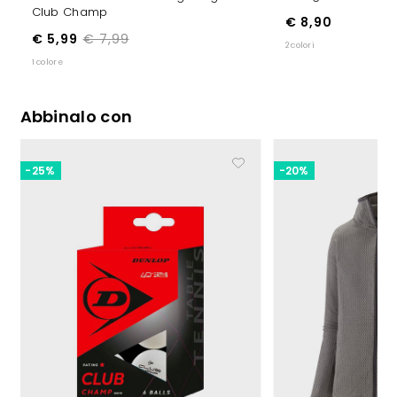
Club Champ
€ 8,90
€ 5,99
€ 7,99
2 colori
1 colore
Abbinalo con
-25%
-20%