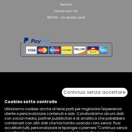
Termini
Lavora con noi
85FAN - La nostra card
Continua senza accettare
Copyright © 2026 Sport 85 S.R.L. - All Rights Reserved. È vietata la riproduzione
anche parziale.
Via Piave Km 68,600 • 04100 Latina, Italia | P.IVA 01222400598 • N° REA LT -
Cookies sotto controllo
77855
Utilizziamo cookies anche di terze parti per migliorare l'esperienza
utente e personalizzare contenuti e ads. Condividiamo alcuni dati
con social media, partner pubblicitari e di analitica che potrebbero
combinarli con altri dati che hai fornito usando i loro servizi. Puoi
accettarli tutti, personalizzare le tipologie o premere "Continua senza