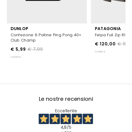
DUNLOP
PATAGONIA
Confezione 6 Palline Ping Pong 40+
Felpa Full Zip R1 Air
Club Champ
€ 120,00
€ 150
€ 5,99
€ 7,99
1 colore
1 colore
Le nostre recensioni
Eccellente
4,8
/5