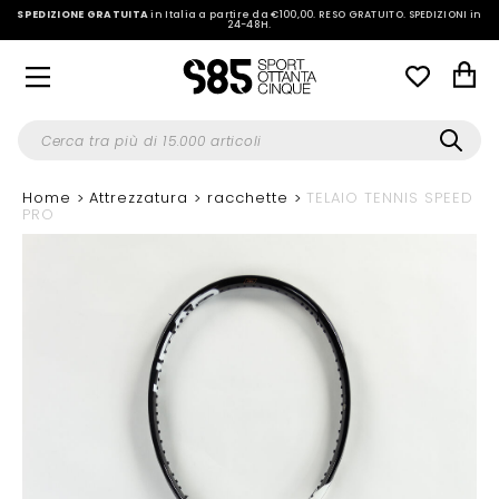
SPEDIZIONE GRATUITA
in Italia a partire da €100,00.
RESO GRATUITO. SPEDIZIONI in
24-48H
.
Home
Attrezzatura
racchette
TELAIO TENNIS SPEED
PRO