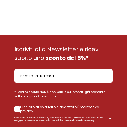
Iscriviti alla Newsletter e ricevi
subito uno
sconto del 5%*
*Il codice sconto NON è applicabile sui prodotti già scontati e
sulla categoria Attrezzatura
Dichiaro di aver letto e accettato l'informativa
privacy
Inserendo il tuo indirizzo e-mail, acconsenti a ricevere la newsletter di Sport85. Per
maggiori informazioni consulta la nostra Informativa a tutela della privacy.