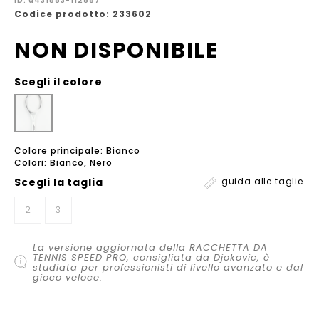
ID: a431583-112887
Codice prodotto: 233602
NON DISPONIBILE
Scegli il colore
Colore principale: Bianco
Colori: Bianco, Nero
Scegli la
taglia
guida alle taglie
2
3
La versione aggiornata della RACCHETTA DA
TENNIS SPEED PRO, consigliata da Djokovic, è
studiata per professionisti di livello avanzato e dal
gioco veloce.