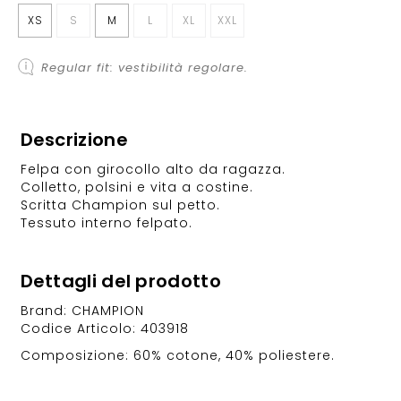
XS
S
M
L
XL
XXL
Regular fit: vestibilità regolare.
Descrizione
Felpa con girocollo alto da ragazza.
Colletto, polsini e vita a costine.
Scritta Champion sul petto.
Tessuto interno felpato.
Dettagli del prodotto
Brand: CHAMPION
Codice Articolo: 403918
Composizione: 60% cotone, 40% poliestere.