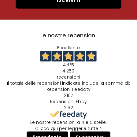
ISCRIVITI
Dichiaro di aver letto e accettato l'informativa privacy
Inserendo il tuo indirizzo e-mail, acconsenti a ricevere la newsletter di Sport85. Per maggiori informazioni consulta la
nostra Informativa a tutela della
Privacy policy.
ISCRIVITI
Le nostre recensioni
Eccellente
4,8
/5
4.259
recensioni
Il totale delle recensioni indicate include la somma di:
Recensioni Feedaty
2107
Recensioni Ebay
2152
Le nostre recensioni a 4 e 5 stelle.
Clicca qui per leggerle tutte >