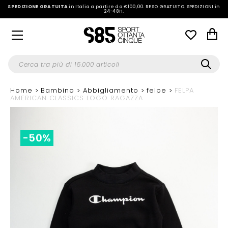
SPEDIZIONE GRATUITA
in Italia a partire da €100,00.
RESO GRATUITO. SPEDIZIONI in
24-48H
.
Home
Bambino
Abbigliamento
felpe
FELPA
AMERICAN CLASSICS LOGO RAGAZZA
-50%