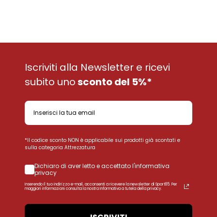
Iscriviti alla Newsletter e ricevi
ISCRIVITI ALLA
subito uno
sconto del 5%*
NEWSLETTER
Iscriviti alla Newsletter e ricevi subito uno
sconto del
5%
*Il codice sconto NON è applicabile sui prodotti già scontati e
*Il codice sconto NON è applicabile sui prodotti già scontati.
sulla categoria Attrezzatura
Dichiaro di aver letto e accettato l'informativa
Email
privacy
Inserendo il tuo indirizzo e-mail, acconsenti a ricevere la newsletter di Sport85. Per
maggiori informazioni consulta la nostra Informativa a tutela della privacy.