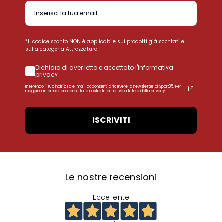
*Il codice sconto NON è applicabile sui prodotti già scontati e
sulla categoria Attrezzatura
Dichiaro di aver letto e accettato l'informativa
privacy
Inserendo il tuo indirizzo e-mail, acconsenti a ricevere la newsletter di Sport85. Per
maggiori informazioni consulta la nostra Informativa a tutela della privacy.
ISCRIVITI
Le nostre recensioni
Eccellente