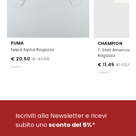
PUMA
CHAMPION
Felpa Alpha Ragazza
T-Shirt American C
Ragazza
€ 20,50
€ 41,00
€ 11,45
€ 22,95
2 colori
1 colore
Iscriviti alla Newsletter e ricevi
subito uno
sconto del 5%*