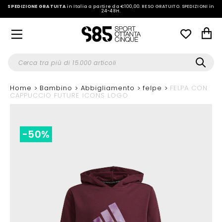
SPEDIZIONE GRATUITA
in Italia a partire da €100,00.
RESO GRATUITO. SPEDIZIONI in
24-48H
.
Home
Bambino
Abbigliamento
felpe
FELPA CON
CAPPUCCIO FUTURE ICONS LOGO
-50%