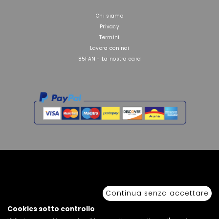
Chi siamo
Privacy
Termini
Lavora con noi
85FAN - La nostra card
Copyright © 2026 Sport 85 S.R.L. - All Rights Reserved. È vietata la riproduzione
anche parziale.
Continua senza accettare
Via Piave Km 68,600 • 04100 Latina, Italia | P.IVA 01222400598 • N° REA LT -
77855
Cookies sotto controllo