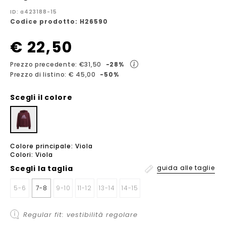
ID: a423188-15
Codice prodotto: H26590
€ 22,50
Prezzo precedente: €31,50
-28%
Prezzo di listino: € 45,00
-50%
Scegli il colore
Colore principale: Viola
Colori: Viola
Scegli la
taglia
guida alle taglie
5-6
7-8
9-10
11-12
13-14
14-15
Regular fit: vestibilità regolare