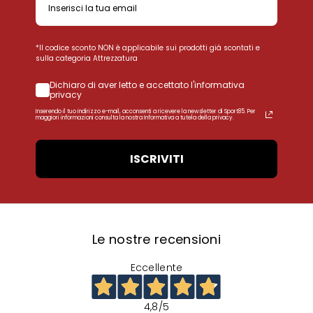
*Il codice sconto NON è applicabile sui prodotti già scontati e
sulla categoria Attrezzatura
Dichiaro di aver letto e accettato l'informativa
privacy
Inserendo il tuo indirizzo e-mail, acconsenti a ricevere la newsletter di Sport85. Per
maggiori informazioni consulta la nostra Informativa a tutela della privacy.
ISCRIVITI
Le nostre recensioni
Eccellente
4,8
/5