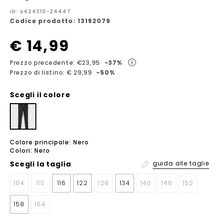
ID: a424310-24447
Codice prodotto: 13192079
€ 14,99
Prezzo precedente: €23,95
-37%
Prezzo di listino: € 29,99
-50%
Scegli il colore
Colore principale: Nero
Colori: Nero
Scegli la
taglia
guida alle taglie
104
110
116
122
128
134
140
146
152
158
164