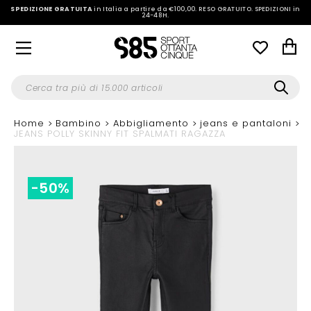
SPEDIZIONE GRATUITA
in Italia a partire da €100,00.
RESO GRATUITO. SPEDIZIONI in
24-48H
.
Home
Bambino
Abbigliamento
jeans e pantaloni
JEANS POLLY SKINNY FIT SPALMATI RAGAZZA
-50%