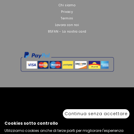
Chi siamo
Privacy
Termini
Lavora con noi
85FAN - La nostra card
Copyright © 2026 Sport 85 S.R.L. - All Rights Reserved. È vietata la riproduzione
anche parziale.
Continua senza accettare
Via Piave Km 68,600 • 04100 Latina, Italia | P.IVA 01222400598 • N° REA LT -
77855
Cookies sotto controllo
Utilizziamo cookies anche di terze parti per migliorare l'esperienza