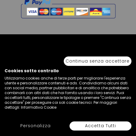
Copyright © 2026 Sport 85 S.R.L. - All Rights Reserved. È vietata la riproduzione
anche parziale.
Continua senza accettare
Via Piave Km 68,600 • 04100 Latina, Italia | P.IVA 01222400598 • N° REA LT -
77855
Cookies sotto controllo
Utilizziamo cookies anche di terze parti per migliorare l'esperienza
utente e personalizzare contenuti e ads. Condividiamo alcuni dati
con social media, partner pubblicitari e di analitica che potrebbero
combinarli con altri dati che hai fornito usando i loro servizi. Puoi
accettarli tutti, personalizzare le tipologie o premere "Continua senza
accettare" per proseguire coi soli cookie tecnici. Per maggiori
dettagli:
Informativa Cookie
Personalizza
Accetta Tutti
Seleziona Colore e Taglia