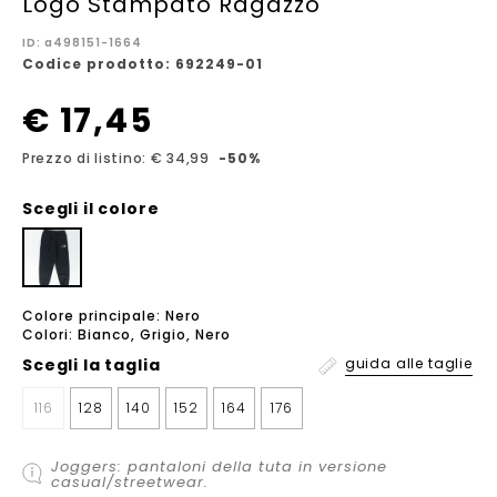
Logo Stampato Ragazzo
ID: a498151-1664
Codice prodotto: 692249-01
€ 17,45
Prezzo di listino: € 34,99
-50%
Scegli il colore
Colore principale: Nero
Colori: Bianco, Grigio, Nero
Scegli la
taglia
guida alle taglie
116
128
140
152
164
176
Joggers: pantaloni della tuta in versione
casual/streetwear.