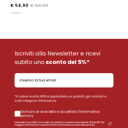
€ 54,90
€ 64,99
1 colore
Iscriviti alla Newsletter e ricevi
subito uno
sconto del 5%*
*Il codice sconto NON è applicabile sui prodotti già scontati e
sulla categoria Attrezzatura
Dichiaro di aver letto e accettato l'informativa
privacy
Inserendo il tuo indirizzo e-mail, acconsenti a ricevere la newsletter di Sport85. Per
maggiori informazioni consulta la nostra Informativa a tutela della privacy.