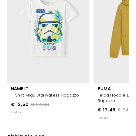
NAME IT
PUMA
T-Shirt Migu Starwaress Ragazzo
Felpa Hoodie Essen
Ragazzo
€ 12,50
€ 24,99
€ 17,45
€ 34,9
2 colori
1 colore