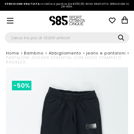
SPEDIZIONE GRATUITA
in Italia a partire da €100,00.
RESO GRATUITO. SPEDIZIONI in
24-48H
.
Home
Bambino
Abbigliamento
jeans e pantaloni
PANTALONE JOGGER ESSENTIAL CON LOGO STAMPATO
RAGAZZO
-50%