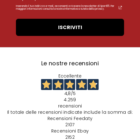
Inserendo il tuo indirizzo e-mail, acconsenti a ricevere la newsletter di Sport85. Per
maggiori informazioni consulta la nostra Informativa a tutela della privacy.
ISCRIVITI
Le nostre recensioni
Eccellente
4,8
/5
4.259
recensioni
Il totale delle recensioni indicate include la somma di:
Recensioni Feedaty
2107
Recensioni Ebay
2152