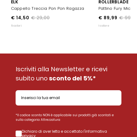
ELK
ROLLERBLADE
Cappello Treccia Pon Pon Ragazza
Pattino Fury Micr
€ 14,50
€ 29,00
€ 89,99
€ 99,9
5 colori
1 colore
Iscriviti alla Newsletter e ricevi
subito uno
sconto del 5%*
*Il codice sconto NON è applicabile sui prodotti già scontati e
sulla categoria Attrezzatura
Dichiaro di aver letto e accettato l'informativa
privacy