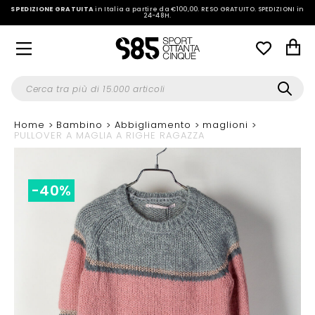
SPEDIZIONE GRATUITA
in Italia a partire da €100,00.
RESO GRATUITO. SPEDIZIONI in
24-48H
.
Home
Bambino
Abbigliamento
maglioni
PULLOVER A MAGLIA A RIGHE RAGAZZA
-40%