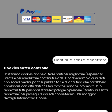
Copyright © 2026 Sport 85 S.R.L. - All Rights Reserved. È vietata la riproduzione
anche parziale.
Continua senza accettare
Via Piave Km 68,600 • 04100 Latina, Italia | P.IVA 01222400598 • N° REA LT -
77855
Cookies sotto controllo
Utilizziamo cookies anche di terze parti per migliorare l'esperienza
utente e personalizzare contenuti e ads. Condividiamo alcuni dati
con social media, partner pubblicitari e di analitica che potrebbero
combinarli con altri dati che hai fornito usando i loro servizi. Puoi
accettarli tutti, personalizzare le tipologie o premere "Continua senza
accettare" per proseguire coi soli cookie tecnici. Per maggiori
dettagli:
Informativa Cookie