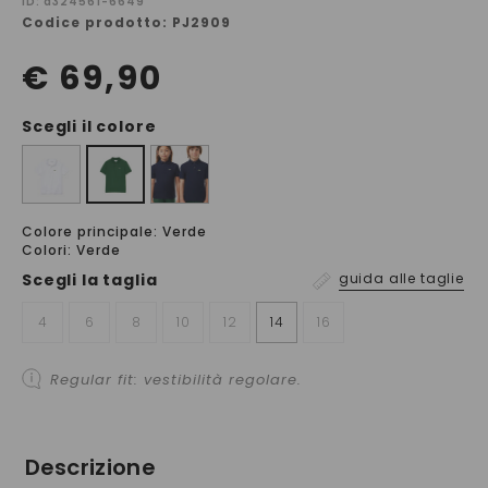
ID: a324561-6649
Codice prodotto: PJ2909
€ 69,90
Scegli il colore
Colore principale: Verde
Colori: Verde
Scegli la
taglia
guida alle taglie
4
6
8
10
12
14
16
Regular fit: vestibilità regolare.
Descrizione