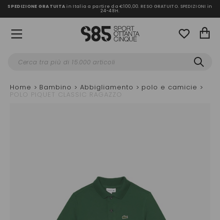
SPEDIZIONE GRATUITA
in Italia a partire da €100,00.
RESO GRATUITO. SPEDIZIONI in
24-48H
.
Home
Bambino
Abbigliamento
polo e camicie
POLO PIQUET CLASSIC RAGAZZO