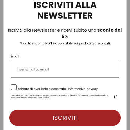
ISCRIVITI ALLA
2 colori
4 colori
NEWSLETTER
Abbinalo con
Iscriviti alla Newsletter e ricevi subito uno
sconto del
5%
-30%
*Il codice sconto NON è applicabile sui prodotti già scontati.
Email
Dichiaro di aver letto e accettato l'informativa privacy
Inserendo il tuo indirizzo e-mail, acconsenti a ricevere la newsletter di Sport85. Per maggiori informazioni consulta la
nostra Informativa a tutela della
Privacy policy.
ISCRIVITI