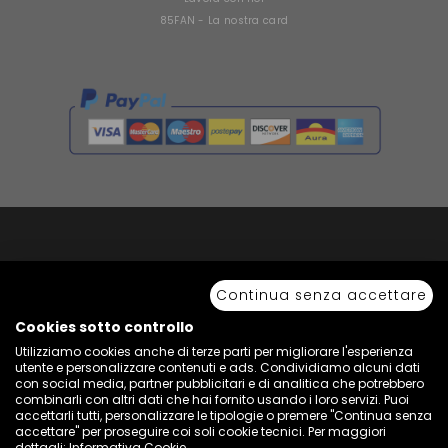
85FAN - La nostra card
Copyright © 2026 Sport 85 S.R.L. - All Rights Reserved. È vietata la riproduzione
anche parziale.
Continua senza accettare
Via Piave Km 68,600 • 04100 Latina, Italia | P.IVA 01222400598 • N° REA LT -
77855
Cookies sotto controllo
Utilizziamo cookies anche di terze parti per migliorare l'esperienza
utente e personalizzare contenuti e ads. Condividiamo alcuni dati
con social media, partner pubblicitari e di analitica che potrebbero
combinarli con altri dati che hai fornito usando i loro servizi. Puoi
accettarli tutti, personalizzare le tipologie o premere "Continua senza
accettare" per proseguire coi soli cookie tecnici. Per maggiori
dettagli:
Informativa Cookie