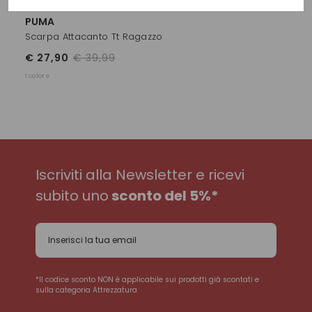
PUMA
Scarpa Attacanto Tt Ragazzo
€ 27,90
€ 39,99
1 colore
Iscriviti alla Newsletter e ricevi
subito uno
sconto del 5%*
*Il codice sconto NON è applicabile sui prodotti già scontati e
sulla categoria Attrezzatura