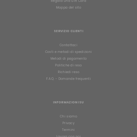
Regala una Gift Card
Mappa del sito
SERVIZIO CLIENTI
Contattaci
Costi e metodi di spedizioni
Metodi di pagamento
Politiche di reso
Richiedi reso
F.A.Q. - Domande frequenti
INFORMAZIONI SU
Chi siamo
Privacy
Termini
Lavora con noi