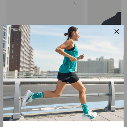
LACOSTE JR
LACOSTE JR
T-Shirt Micro Logo Ragazzo
Polo Piquet Ragaz
€ 39,90
€ 69,90