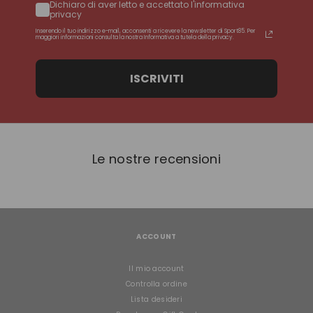
Dichiaro di aver letto e accettato l'informativa
privacy
Inserendo il tuo indirizzo e-mail, acconsenti a ricevere la newsletter di Sport85. Per
maggiori informazioni consulta la nostra Informativa a tutela della privacy.
ISCRIVITI
Le nostre recensioni
ACCOUNT
Il mio account
Controlla ordine
Lista desideri