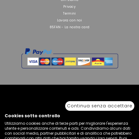
Privacy
Termini
Lavora con noi
85FAN - La nostra card
Continua senza accettare
Copyright © 2026 Sport 85 S.R.L. - All Rights Reserved. È vietata la riproduzione
anche parziale.
Via Piave Km 68,600 • 04100 Latina, Italia | P.IVA 01222400598 • N° REA LT -
Cookies sotto controllo
77855
Utilizziamo cookies anche di terze parti per migliorare l'esperienza
utente e personalizzare contenuti e ads. Condividiamo alcuni dati
con social media, partner pubblicitari e di analitica che potrebbero
combinarli con altri dati che hai fornito usando i loro servizi. Puoi