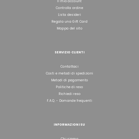
Il mio account
Controlla ordine
Lista desideri
Regala una Gift Card
Mappa del sito
SERVIZIO CLIENTI
Contattaci
Costi e metodi di spedizioni
Metodi di pagamento
Politiche di reso
Richiedi reso
F.A.Q. - Domande frequenti
INFORMAZIONI SU
Chi siamo