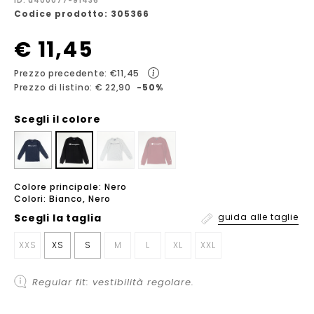
ID: a400077-91436
Codice prodotto: 305366
€ 11,45
Prezzo precedente: €11,45
Prezzo di listino: € 22,90
-50%
Scegli il colore
Colore principale: Nero
Colori: Bianco, Nero
Scegli la
taglia
guida alle taglie
XXS
XS
S
M
L
XL
XXL
Regular fit: vestibilità regolare.