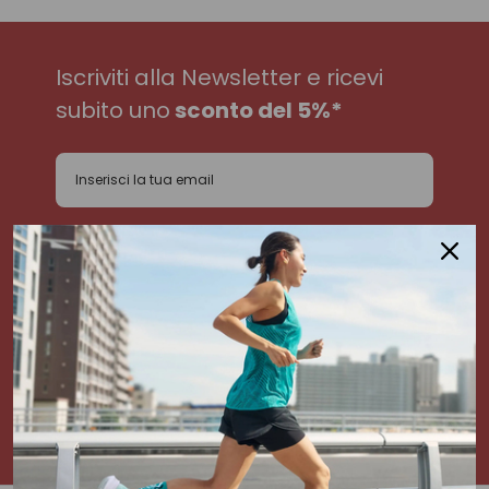
Iscriviti alla Newsletter e ricevi
subito uno
sconto del 5%*
*Il codice sconto NON è applicabile sui prodotti già scontati e
sulla categoria Attrezzatura
Dichiaro di aver letto e accettato l'informativa
privacy
Inserendo il tuo indirizzo e-mail, acconsenti a ricevere la newsletter di Sport85. Per
maggiori informazioni consulta la nostra Informativa a tutela della privacy.
ISCRIVITI