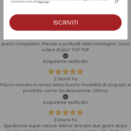
Dall’ordine alla spedizione tempi rapidissimi! Ottima
nostra Informativa a tutela della
Privacy policy.
esperienza
Acquirente verificato
ISCRIVITI
Ieri
prezzi competitivi. Precise e puntuali nella consegna. Cosa
volere di più? TOP TOP
Acquirente verificato
2 Giorni Fa
Pacco arrivato in tempi brevi, buona modalità di acquisto e
prodotto come da descrizione. Ottimo
Acquirente verificato
3 Giorni Fa
Spedizione super veloce. Merce arrivata due giorni dopo