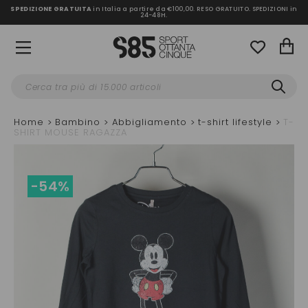
SPEDIZIONE GRATUITA
in Italia a partire da €100,00.
RESO GRATUITO. SPEDIZIONI in
24-48H
.
Home
Bambino
Abbigliamento
t-shirt lifestyle
T-
SHIRT MOUSE RAGAZZA
-54%