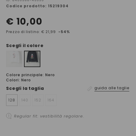
ID: a400566-45050
Codice prodotto: 15219304
€ 10,00
Prezzo di listino: € 21,99
-54%
Scegli il colore
Colore principale: Nero
Colori: Nero
Scegli la
taglia
guida alle taglie
128
140
152
164
Regular fit: vestibilità regolare.