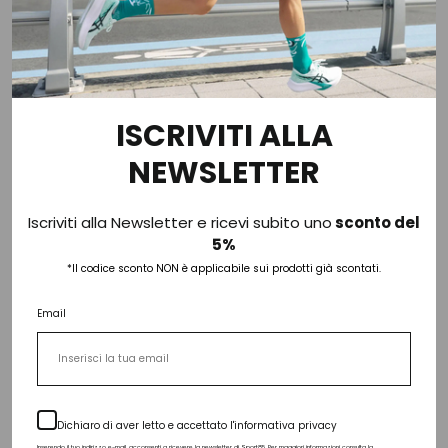
Le nostre recensioni
Eccellente
ISCRIVITI ALLA
4,8
/5
NEWSLETTER
4.259
recensioni
Il totale delle recensioni indicate include la somma di:
Iscriviti alla Newsletter e ricevi subito uno
sconto del
Recensioni Feedaty
5%
2107
Recensioni Ebay
*Il codice sconto NON è applicabile sui prodotti già scontati.
2152
Email
Le nostre recensioni a 4 e 5 stelle.
Clicca qui per leggerle tutte >
Precedente
Successivo
Dichiaro di aver letto e accettato l'informativa privacy
Oggi
Inserendo il tuo indirizzo e-mail, acconsenti a ricevere la newsletter di Sport85. Per maggiori informazioni consulta la