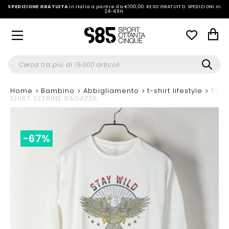
SPEDIZIONE GRATUITA
in Italia a partire da €100,00.
RESO GRATUITO. SPEDIZIONI in
24-48H
.
Home
Bambino
Abbigliamento
t-shirt lifestyle
T-
SHIRT SETRINE RAGAZZA
-67%