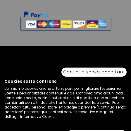
Copyright © 2026 Sport 85 S.R.L. - All Rights Reserved. È vietata la riproduzione
anche parziale.
Continua senza accettare
Via Piave Km 68,600 • 04100 Latina, Italia | P.IVA 01222400598 • N° REA LT -
77855
Cookies sotto controllo
Utilizziamo cookies anche di terze parti per migliorare l'esperienza
utente e personalizzare contenuti e ads. Condividiamo alcuni dati
con social media, partner pubblicitari e di analitica che potrebbero
combinarli con altri dati che hai fornito usando i loro servizi. Puoi
accettarli tutti, personalizzare le tipologie o premere "Continua senza
accettare" per proseguire coi soli cookie tecnici. Per maggiori
dettagli:
Informativa Cookie