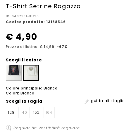
T-Shirt Setrine Ragazza
ID: a407931-31216
Codice prodotto: 13188546
€ 4,90
Prezzo di listino: € 14,99
-67%
Scegli il colore
Colore principale: Bianco
Colori: Bianco
Scegli la
taglia
guida alle taglie
128
140
152
164
Regular fit: vestibilità regolare.