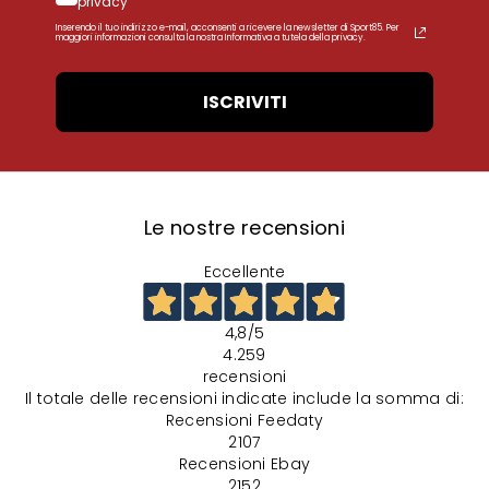
privacy
Inserendo il tuo indirizzo e-mail, acconsenti a ricevere la newsletter di Sport85. Per
maggiori informazioni consulta la nostra Informativa a tutela della privacy.
ISCRIVITI
Le nostre recensioni
Eccellente
4,8
/5
4.259
recensioni
Il totale delle recensioni indicate include la somma di:
Recensioni Feedaty
2107
Recensioni Ebay
2152