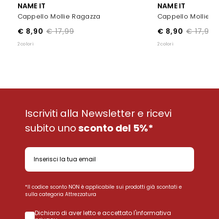
NAME IT
NAME IT
Cappello Mollie Ragazza
Cappello Mollie R
€ 8,90
€ 17,99
€ 8,90
€ 17,99
2 colori
2 colori
Iscriviti alla Newsletter e ricevi
subito uno
sconto del 5%*
*Il codice sconto NON è applicabile sui prodotti già scontati e
sulla categoria Attrezzatura
Dichiaro di aver letto e accettato l'informativa