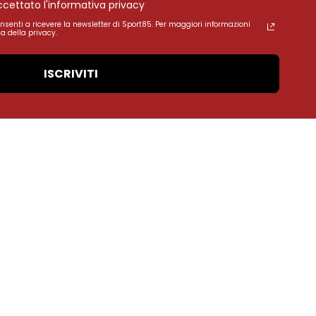
accettato l'informativa privacy
onsenti a ricevere la newsletter di Sport85. Per maggiori informazioni
a della privacy.
ISCRIVITI