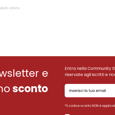
otti ottimi.
Entra nella Community S
ewsletter e
riservate agli iscritti e ri
uno
sconto
*Il codice sconto NON è applicab