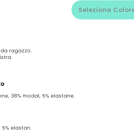
Seleziona Color
 da ragazzo.
istra.
to
ne, 38% modal, 5% elastane.
 5% elastan.