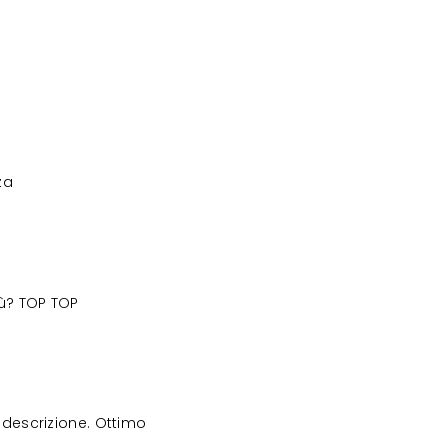
za
iù? TOP TOP
descrizione. Ottimo