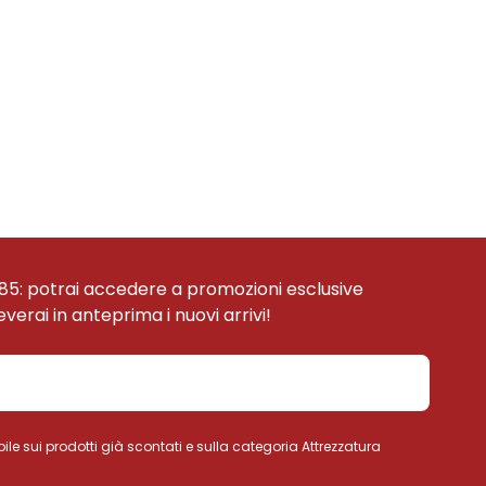
85: potrai accedere a promozioni esclusive
ceverai in anteprima i nuovi arrivi!
ile sui prodotti già scontati e sulla categoria Attrezzatura