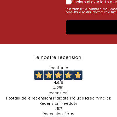
Dichiaro di aver letto e 
Inserendo il tuo indirizzo e-mail, acc
consulta la nostra Informativa a tutel
Le nostre recensioni
Eccellente
4,8
/5
4.259
recensioni
Il totale delle recensioni indicate include la somma di:
Recensioni Feedaty
2107
Recensioni Ebay