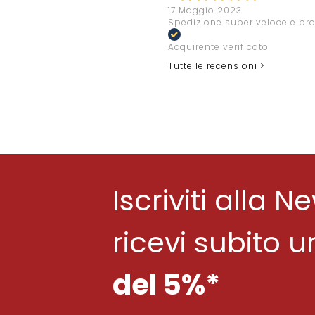
17 Maggio 2023
Spedizione super veloce e prod
Acquirente verificato
Tutte le recensioni >
Iscriviti alla N
ricevi subito 
del 5%*