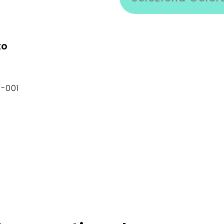
to
5-001