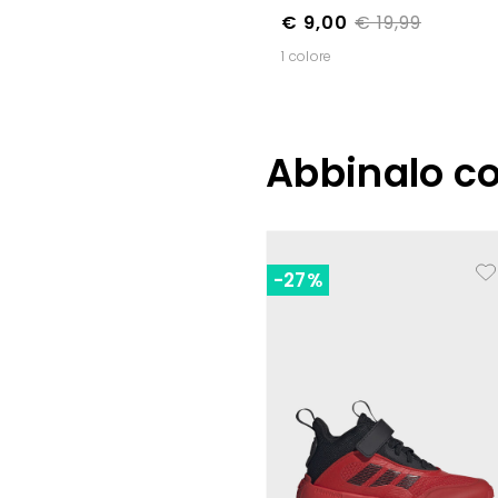
€ 9,00
€ 19,99
1 colore
Abbinalo c
-27%