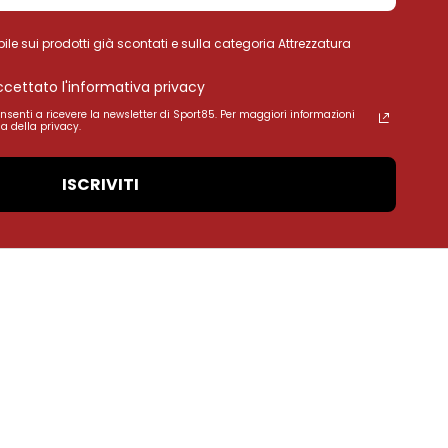
ile sui prodotti già scontati e sulla categoria Attrezzatura
accettato l'informativa privacy
onsenti a ricevere la newsletter di Sport85. Per maggiori informazioni
a della privacy.
ISCRIVITI