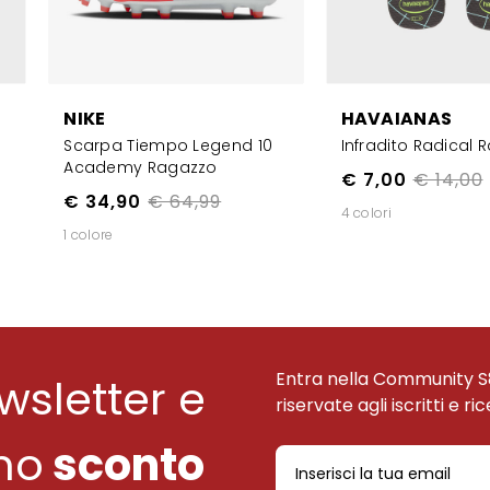
NIKE
HAVAIANAS
Scarpa Tiempo Legend 10
Infradito Radical 
Academy Ragazzo
€ 7,00
€ 14,00
€ 34,90
€ 64,99
4 colori
1 colore
Entra nella Community S
ewsletter e
riservate agli iscritti e ri
uno
sconto