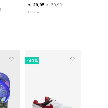
€ 29,95
€ 59,99
9
1 colore
-40%