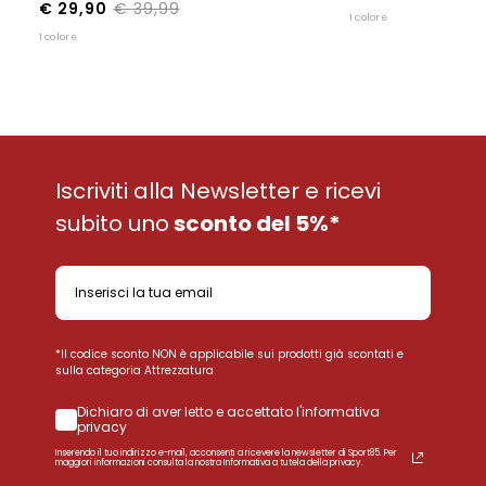
€ 29,90
€ 39,99
1 colore
1 colore
Iscriviti alla Newsletter e ricevi
subito uno
sconto del 5%*
*Il codice sconto NON è applicabile sui prodotti già scontati e
sulla categoria Attrezzatura
Dichiaro di aver letto e accettato l'informativa
privacy
Inserendo il tuo indirizzo e-mail, acconsenti a ricevere la newsletter di Sport85. Per
maggiori informazioni consulta la nostra Informativa a tutela della privacy.