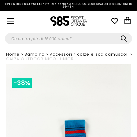
SPEDIZIONE GRATUITA
in Italia a partire da €100,00.
RESO GRATUITO. SPEDIZIONI in
24-48H
.
Home
Bambino
Accessori
calze e scaldamuscoli
CALZA OUTDOOR NICO JUNIOR
-38%