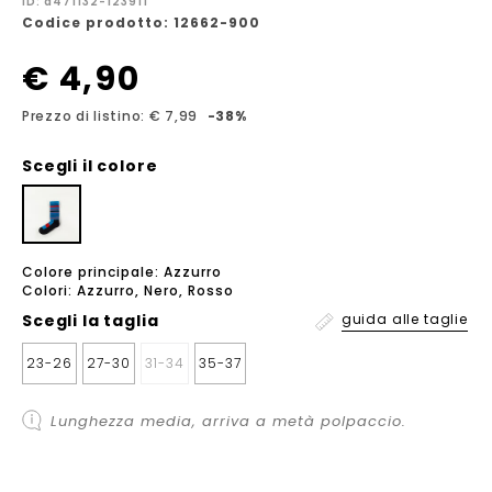
ID: a471132-123911
Codice prodotto: 12662-900
€ 4,90
Prezzo di listino: € 7,99
-38%
Scegli il colore
Colore principale: Azzurro
Colori: Azzurro, Nero, Rosso
Scegli la
taglia
guida alle taglie
23-26
27-30
31-34
35-37
Lunghezza media, arriva a metà polpaccio.