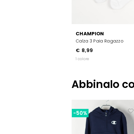
CHAMPION
Calza 3 Paia Ragazzo
€ 8,99
1 colore
Abbinalo c
-50%