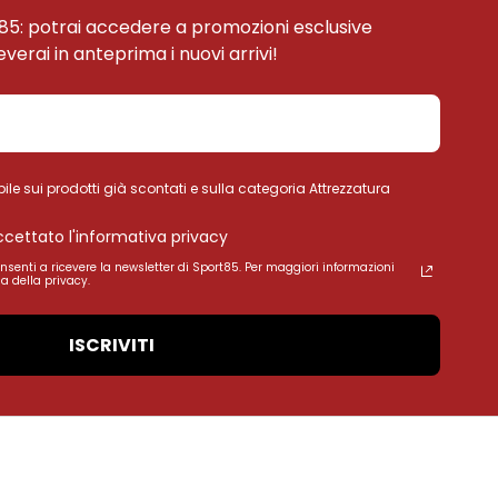
85: potrai accedere a promozioni esclusive
ceverai in anteprima i nuovi arrivi!
ile sui prodotti già scontati e sulla categoria Attrezzatura
accettato l'informativa privacy
onsenti a ricevere la newsletter di Sport85. Per maggiori informazioni
a della privacy.
ISCRIVITI