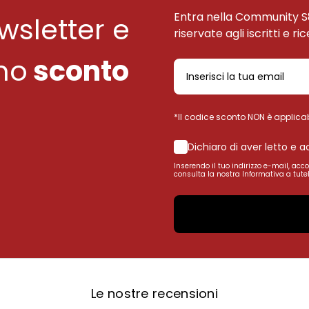
Entra nella Community S
ewsletter e
riservate agli iscritti e ri
uno
sconto
*Il codice sconto NON è applicab
Dichiaro di aver letto e 
Inserendo il tuo indirizzo e-mail, acc
consulta la nostra Informativa a tutel
Le nostre recensioni