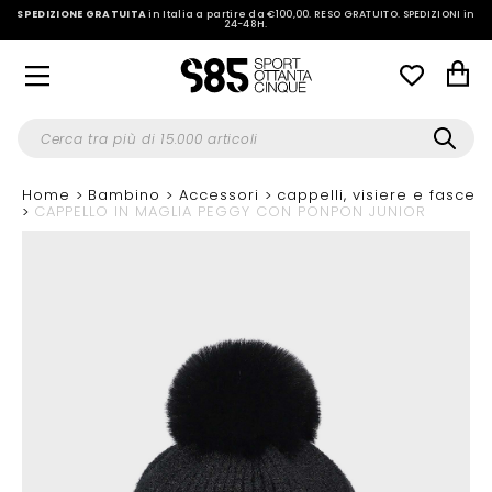
SPEDIZIONE GRATUITA
in Italia a partire da €100,00.
RESO GRATUITO. SPEDIZIONI in
24-48H
.
Home
Bambino
Accessori
cappelli, visiere e fasce
CAPPELLO IN MAGLIA PEGGY CON PONPON JUNIOR