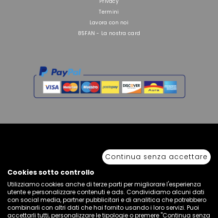
Privacy
Termini
Lavora con noi
85FAN - La nostra card
Continua senza accettare
Copyright © 2026 Sport 85 S.R.L. - All Rights Reserved. È vietata la riproduzione
anche parziale.
Via Piave Km 68,600 • 04100 Latina, Italia | P.IVA 01222400598 • N° REA LT -
Cookies sotto controllo
77855
Utilizziamo cookies anche di terze parti per migliorare l'esperienza
utente e personalizzare contenuti e ads. Condividiamo alcuni dati
con social media, partner pubblicitari e di analitica che potrebbero
combinarli con altri dati che hai fornito usando i loro servizi. Puoi
accettarli tutti, personalizzare le tipologie o premere "Continua senza