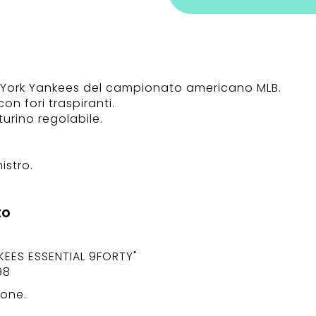
York Yankees del campionato americano MLB.
con fori traspiranti.
urino regolabile.
istro.
to
KEES ESSENTIAL 9FORTY"
98
one.