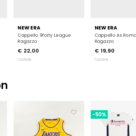
NEW ERA
NEW ERA
Cappello 9forty League
Cappello As Rom
Ragazzo
Ragazzo
€ 22,00
€ 19,90
1 colore
1 colore
on
-50%