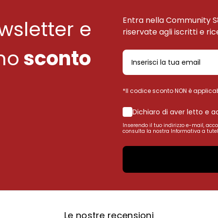
Entra nella Community S
ewsletter e
riservate agli iscritti e ri
uno
sconto
*Il codice sconto NON è applicab
Dichiaro di aver letto e 
Inserendo il tuo indirizzo e-mail, acc
consulta la nostra Informativa a tutel
Le nostre recensioni