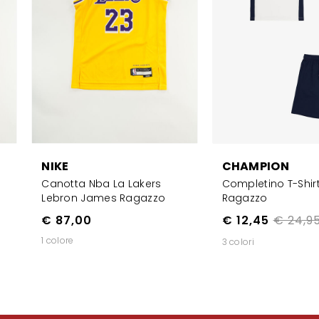
NIKE
CHAMPION
Canotta Nba La Lakers
Completino T-Shir
Lebron James Ragazzo
Ragazzo
€ 87,00
€ 12,45
€ 24,9
1 colore
3 colori