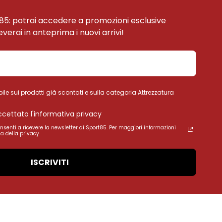
85: potrai accedere a promozioni esclusive
ceverai in anteprima i nuovi arrivi!
ile sui prodotti già scontati e sulla categoria Attrezzatura
accettato l'informativa privacy
onsenti a ricevere la newsletter di Sport85. Per maggiori informazioni
a della privacy.
ISCRIVITI