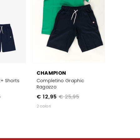
CHAMPION
t+ Shorts
Completino Graphic
Ragazzo
5
€ 12,95
€ 25,95
2 colori