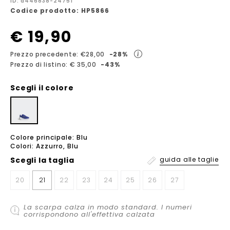
ID: a446838-24751
Codice prodotto: HP5866
€ 19,90
Prezzo precedente: €28,00
-28%
Prezzo di listino: € 35,00
-43%
Scegli il colore
Colore principale: Blu
Colori: Azzurro, Blu
Scegli la
taglia
guida alle taglie
20
21
22
23
24
25
26
27
La scarpa calza in modo standard. I numeri
corrispondono all'effettiva calzata