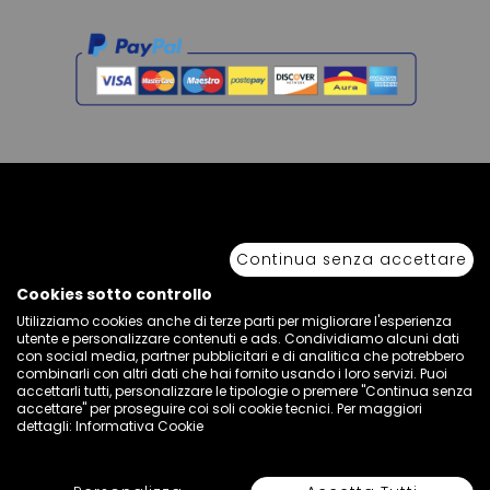
Copyright © 2026 Sport 85 S.R.L. - All Rights Reserved. È vietata la riproduzione
anche parziale.
Continua senza accettare
Via Piave Km 68,600 • 04100 Latina, Italia | P.IVA 01222400598 • N° REA LT -
77855
Cookies sotto controllo
Utilizziamo cookies anche di terze parti per migliorare l'esperienza
utente e personalizzare contenuti e ads. Condividiamo alcuni dati
con social media, partner pubblicitari e di analitica che potrebbero
combinarli con altri dati che hai fornito usando i loro servizi. Puoi
accettarli tutti, personalizzare le tipologie o premere "Continua senza
accettare" per proseguire coi soli cookie tecnici. Per maggiori
dettagli:
Informativa Cookie