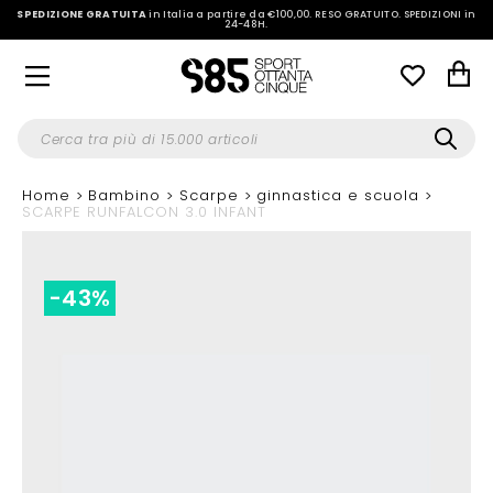
SPEDIZIONE GRATUITA
in Italia a partire da €100,00.
RESO GRATUITO. SPEDIZIONI in
24-48H
.
Home
Bambino
Scarpe
ginnastica e scuola
SCARPE RUNFALCON 3.0 INFANT
-43%