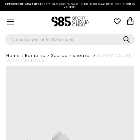
SPEDIZIONE GRATUITA
in Italia a partire da €100,00.
RESO GRATUITO. SPEDIZIONI in
24-48H
.
Home
Bambino
Scarpe
sneaker
SCARPA COURT
BOROUGH LOW 2