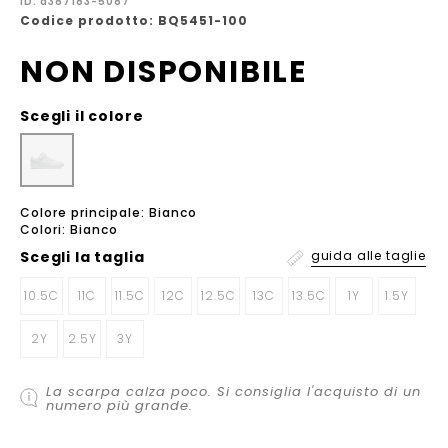
ID: a387183-5087
Codice prodotto: BQ5451-100
NON DISPONIBILE
Scegli il colore
Colore principale: Bianco
Colori: Bianco
Scegli la
taglia
guida alle taglie
10.5C
11C
11.5C
12C
12.5C
13C
13.5C
1Y
1.5Y
2Y
2.5Y
3Y
La scarpa calza poco. Si consiglia l'acquisto di un
numero più grande.