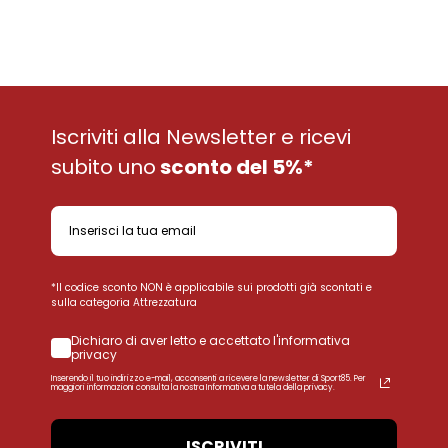
Iscriviti alla Newsletter e ricevi
subito uno
sconto del 5%*
*Il codice sconto NON è applicabile sui prodotti già scontati e
sulla categoria Attrezzatura
Dichiaro di aver letto e accettato l'informativa
privacy
Inserendo il tuo indirizzo e-mail, acconsenti a ricevere la newsletter di Sport85. Per
maggiori informazioni consulta la nostra Informativa a tutela della privacy.
ISCRIVITI