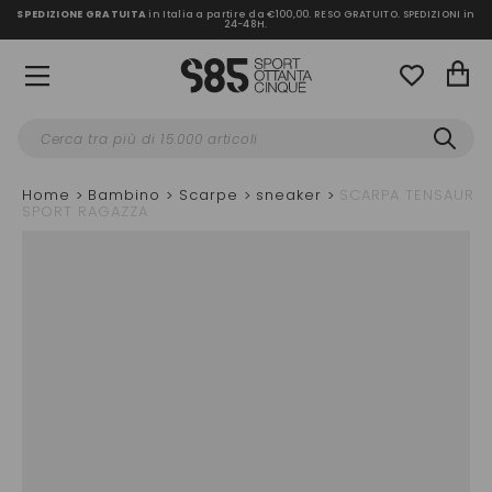
SPEDIZIONE GRATUITA
in Italia a partire da €100,00.
RESO GRATUITO. SPEDIZIONI in
24-48H
.
Home
Bambino
Scarpe
sneaker
SCARPA TENSAUR
SPORT RAGAZZA