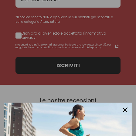
*Il codice sconto NON è applicabile sui prodotti già scontati e
sulla categoria Attrezzatura
Dichiaro di aver letto e accettato l'informativa
privacy
Inserendo il tuo indirizzo e-mail, acconsenti a ricevere la newsletter di Sport85. Per
maggiori informazioni consulta la nostra Informativa a tutela della privacy.
ISCRIVITI
Le nostre recensioni
Eccellente
4,8
/5
4.258