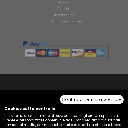
Privacy
Termini
Lavora con noi
85FAN - La nostra card
Copyright © 2026 Sport 85 S.R.L. - All Rights Reserved. È vietata la riproduzione
anche parziale.
Continua senza accettare
Via Piave Km 68,600 • 04100 Latina, Italia | P.IVA 01222400598 • N° REA LT -
77855
Cookies sotto controllo
Utilizziamo cookies anche di terze parti per migliorare l'esperienza
utente e personalizzare contenuti e ads. Condividiamo alcuni dati
con social media, partner pubblicitari e di analitica che potrebbero