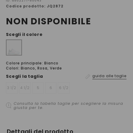
ID: a502271-80043
Codice prodotto: JQ2872
NON DISPONIBILE
Scegli il colore
Colore principale: Bianco
Colori: Bianco, Rosa, Verde
Scegli la
taglia
guida alle taglie
3 1/2
4 1/2
5
6
6 1/2
Consulta la tabella taglie per scegliere la misura
giusta per te.
Dettagli del prodotto