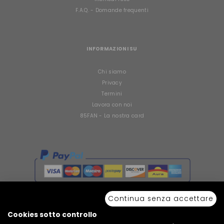
F.A.Q. - Domande frequenti
INFORMAZIONI SU
Chi siamo
Privacy
Termini
Lavora con noi
85FAN - La nostra card
Continua senza accettare
Cookies sotto controllo