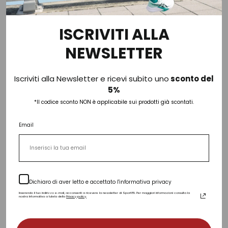
3 colori
3 colori
ISCRIVITI ALLA
-73%
-50%
NEWSLETTER
Iscriviti alla Newsletter e ricevi subito uno
sconto del
5%
*Il codice sconto NON è applicabile sui prodotti già scontati.
Email
FRACOMINA
ANIS
Abito Lungo Floreale
Abito Con Pizzo
Dichiaro di aver letto e accettato l'informativa privacy
€ 49,90
€ 189,00
€ 41,50
€ 83,00
Inserendo il tuo indirizzo e-mail, acconsenti a ricevere la newsletter di Sport85. Per maggiori informazioni consulta la
nostra Informativa a tutela della
Privacy policy.
1 colore
2 colori