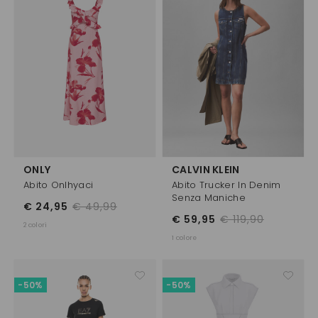
ONLY
CALVIN KLEIN
Abito Onlhyaci
Abito Trucker In Denim
Senza Maniche
€ 24,95
€ 49,99
€ 59,95
€ 119,90
2 colori
1 colore
-50%
-50%