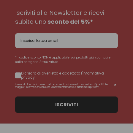
Iscriviti alla Newsletter e ricevi
subito uno
sconto del 5%*
*Il codice sconto NON è applicabile sui prodotti già scontati e
sulla categoria Attrezzatura
Dichiaro di aver letto e accettato l'informativa
privacy
Inserendo il tuo indirizzo e-mail, acconsenti a ricevere la newsletter di Sport85. Per
maggiori informazioni consulta la nostra Informativa a tutela della privacy.
ISCRIVITI