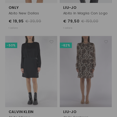
ONLY
LIU-JO
Abito New Dallas
Abito In Maglia Con Logo
€ 19,95
€ 39,99
€ 79,50
€ 159,00
1 colore
1 colore
-50%
-62%
CALVIN KLEIN
LIU-JO