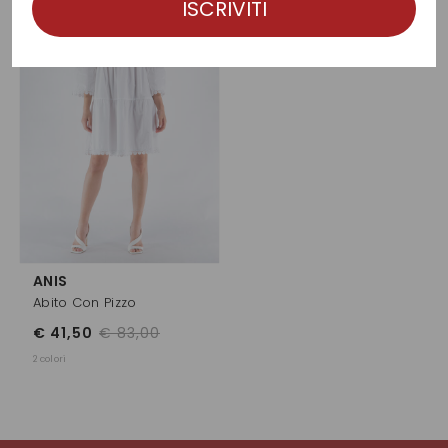
ISCRIVITI
-50%
ANIS
Abito Con Pizzo
€ 41,50
€ 83,00
2 colori