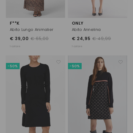
F**K
ONLY
Abito Lungo Animalier
Abito Annelina
€ 39,00
€ 65,00
€ 24,95
€ 49,99
1 colore
1 colore
-50%
-50%