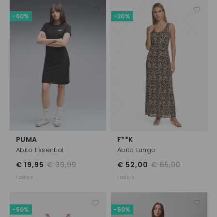
-50%
-20%
PUMA
F**K
Abito Essential
Abito Lungo
€ 19,95
€ 39,99
€ 52,00
€ 65,00
1 colore
1 colore
-50%
-50%