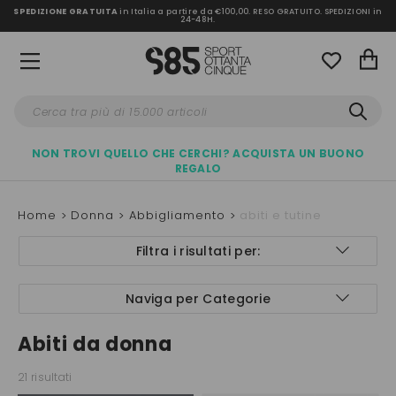
SPEDIZIONE GRATUITA
in Italia a partire da €100,00.
RESO GRATUITO. SPEDIZIONI in
24-48H
.
NON TROVI QUELLO CHE CERCHI? ACQUISTA UN BUONO
REGALO
Home
Donna
Abbigliamento
abiti e tutine
Filtra i risultati per:
Naviga per Categorie
Abiti da donna
21 risultati