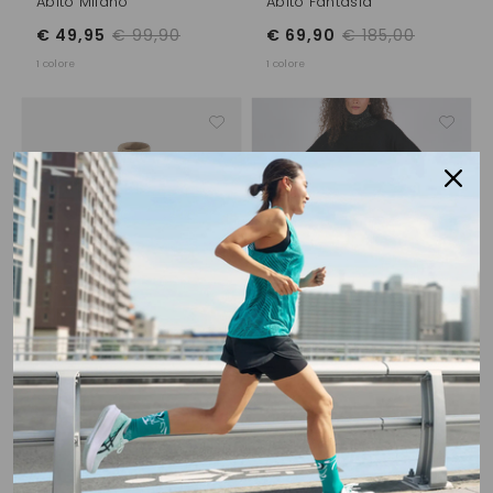
Abito Milano
Abito Fantasia
€ 49,95
€ 99,90
€ 69,90
€ 185,00
1 colore
1 colore
YES ZEE
YES ZEE
Abito A Collo Alto Lurex
Abito A Collo Alto Lurex
€ 59,90
€ 59,90