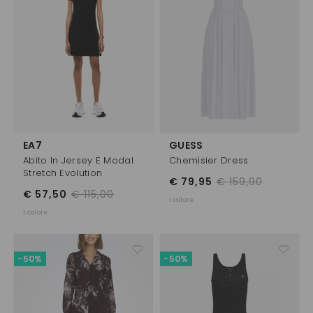
EA7
GUESS
Abito In Jersey E Modal
Chemisier Dress
Stretch Evolution
€ 79,95
€ 159,90
€ 57,50
€ 115,00
1 colore
1 colore
-50%
-50%