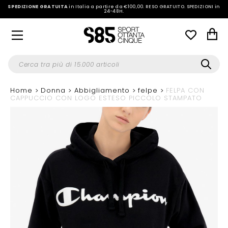
SPEDIZIONE GRATUITA
in Italia a partire da €100,00.
RESO GRATUITO. SPEDIZIONI in
24-48H
.
Home
Donna
Abbigliamento
felpe
FELPA CON
CAPPUCCIO CON LOGO ESTESO PICCOLO STAMPATO