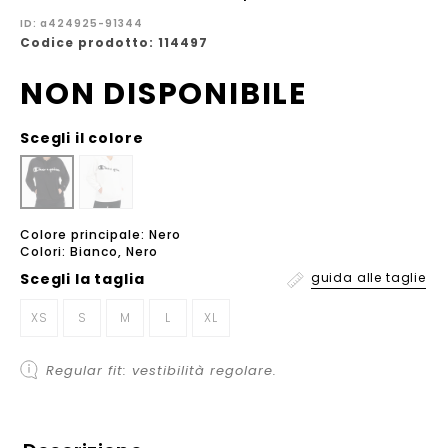
ID: a424925-91344
Codice prodotto: 114497
NON DISPONIBILE
Scegli il colore
Colore principale: Nero
Colori: Bianco, Nero
Scegli la
taglia
guida alle taglie
XS
S
M
L
XL
Regular fit: vestibilità regolare.