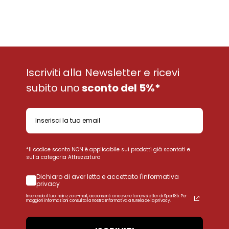
Iscriviti alla Newsletter e ricevi
subito uno
sconto del 5%*
*Il codice sconto NON è applicabile sui prodotti già scontati e
sulla categoria Attrezzatura
Dichiaro di aver letto e accettato l'informativa
privacy
Inserendo il tuo indirizzo e-mail, acconsenti a ricevere la newsletter di Sport85. Per
maggiori informazioni consulta la nostra Informativa a tutela della privacy.