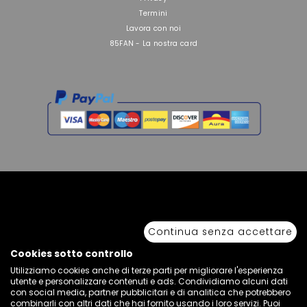
Termini
Lavora con noi
85FAN - La nostra card
Copyright © 2026 Sport 85 S.R.L. - All Rights Reserved. È vietata la riproduzione
anche parziale.
Continua senza accettare
Via Piave Km 68,600 • 04100 Latina, Italia | P.IVA 01222400598 • N° REA LT -
77855
Cookies sotto controllo
Utilizziamo cookies anche di terze parti per migliorare l'esperienza
utente e personalizzare contenuti e ads. Condividiamo alcuni dati
con social media, partner pubblicitari e di analitica che potrebbero
combinarli con altri dati che hai fornito usando i loro servizi. Puoi