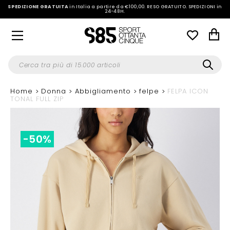
SPEDIZIONE GRATUITA
in Italia a partire da €100,00.
RESO GRATUITO. SPEDIZIONI in
24-48H
.
Home
Donna
Abbigliamento
felpe
FELPA ICON
TONAL FULL ZIP
-50%