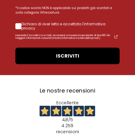
*Il codice sconto NON è applicabile sui prodotti già scontati e
sulla categoria Attrezzatura
Dichiaro di aver letto e accettato l'informativa
privacy
Inserendo il tuo indirizzo e-mail, acconsenti a ricevere la newsletter di Sport85. Per
maggiori informazioni consulta la nostra Informativa a tutela della privacy.
ISCRIVITI
Le nostre recensioni
Eccellente
4,8
/5
4.259
recensioni