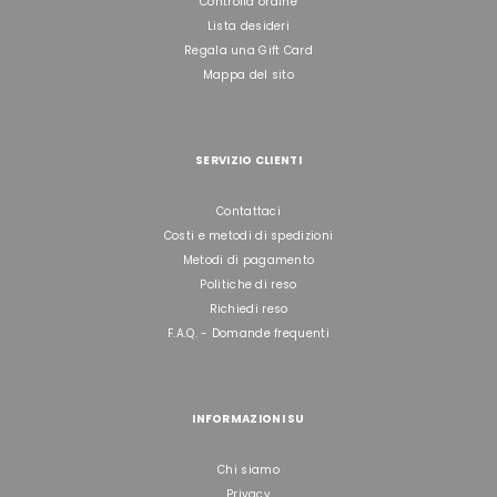
Controlla ordine
Lista desideri
Regala una Gift Card
Mappa del sito
SERVIZIO CLIENTI
Contattaci
Costi e metodi di spedizioni
Metodi di pagamento
Politiche di reso
Richiedi reso
F.A.Q. - Domande frequenti
INFORMAZIONI SU
Chi siamo
Privacy