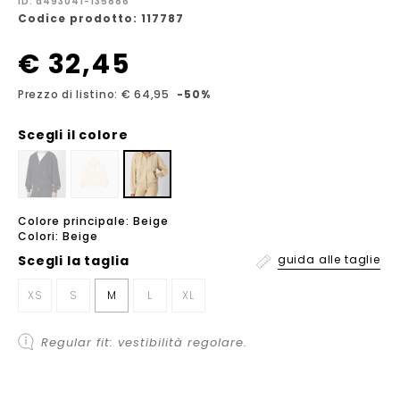
ID: a493041-135886
Codice prodotto: 117787
€ 32,45
Prezzo di listino: € 64,95
-50%
Scegli il colore
Colore principale: Beige
Colori: Beige
Scegli la
taglia
guida alle taglie
XS
S
M
L
XL
Regular fit: vestibilità regolare.