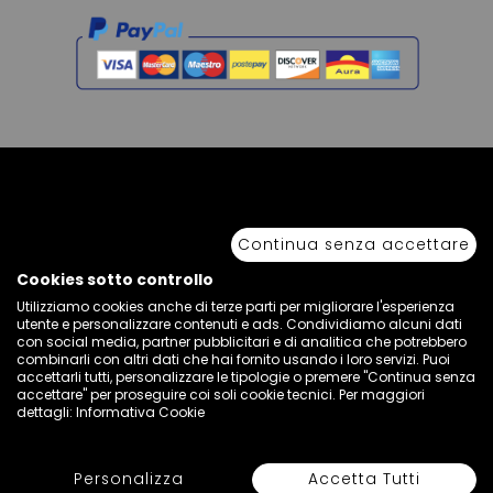
Copyright © 2026 Sport 85 S.R.L. - All Rights Reserved. È vietata la riproduzione
anche parziale.
Continua senza accettare
Via Piave Km 68,600 • 04100 Latina, Italia | P.IVA 01222400598 • N° REA LT -
77855
Cookies sotto controllo
Utilizziamo cookies anche di terze parti per migliorare l'esperienza
utente e personalizzare contenuti e ads. Condividiamo alcuni dati
con social media, partner pubblicitari e di analitica che potrebbero
combinarli con altri dati che hai fornito usando i loro servizi. Puoi
accettarli tutti, personalizzare le tipologie o premere "Continua senza
accettare" per proseguire coi soli cookie tecnici. Per maggiori
dettagli:
Informativa Cookie
Personalizza
Accetta Tutti
Seleziona Colore e Taglia