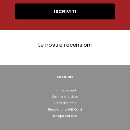
ISCRIVITI
Le nostre recensioni
ACCOUNT
Il mio account
Controlla ordine
Lista desideri
Regala una Gift Card
Mappa del sito