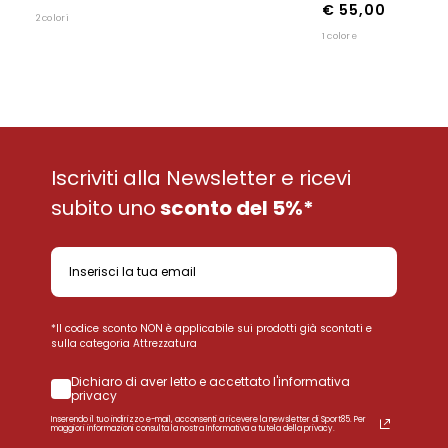
€ 55,00
2 colori
1 colore
Iscriviti alla Newsletter e ricevi
subito uno
sconto del 5%*
*Il codice sconto NON è applicabile sui prodotti già scontati e
sulla categoria Attrezzatura
Dichiaro di aver letto e accettato l'informativa
privacy
Inserendo il tuo indirizzo e-mail, acconsenti a ricevere la newsletter di Sport85. Per
maggiori informazioni consulta la nostra Informativa a tutela della privacy.