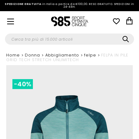
SPEDIZIONE GRATUITA
in Italia a partire da €100,00.
RESO GRATUITO. SPEDIZIONI in
24-48H
.
Home
Donna
Abbigliamento
felpe
FELPA IN PILE
GRID TECH STRETCH UNLIMITECH
-40%