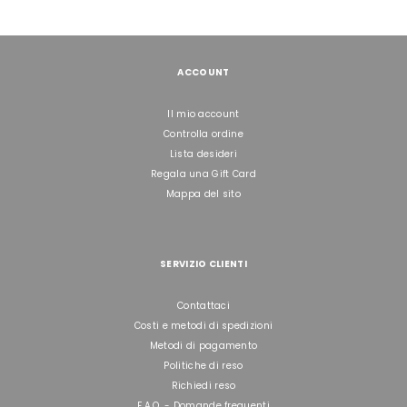
ACCOUNT
Il mio account
Controlla ordine
Lista desideri
Regala una Gift Card
Mappa del sito
SERVIZIO CLIENTI
Contattaci
Costi e metodi di spedizioni
Metodi di pagamento
Politiche di reso
Richiedi reso
F.A.Q. - Domande frequenti