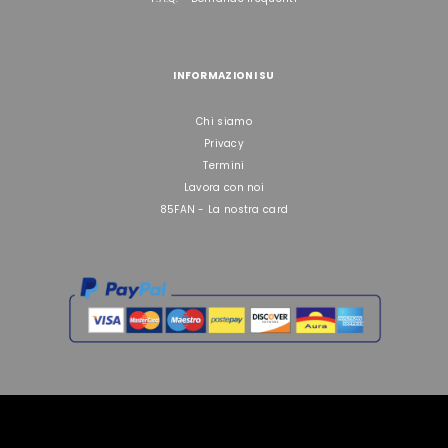
INFORMAZIONI SU
Chi siamo
Privacy
Termini
Lavora con noi
85FAN - La nostra card