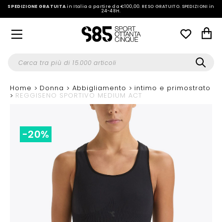
SPEDIZIONE GRATUITA
in Italia a partire da €100,00.
RESO GRATUITO. SPEDIZIONI in
24-48H
.
Home
Donna
Abbigliamento
intimo e primostrato
REGGISENO SPORTIVO MEDIUM ACT
-20%