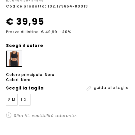
ID: a484138-114945
Codice prodotto: 102.179654-80013
€ 39,95
Prezzo di listino: € 49,99
-20%
Scegli il colore
Colore principale: Nero
Colori: Nero
Scegli la
taglia
guida alle taglie
S M
L XL
Slim fit: vestibilità aderente.