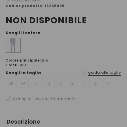
ID: a427234-88974
Codice prodotto: 15235035
NON DISPONIBILE
Scegli il colore
Colore principale: Blu
Colori: Blu
Scegli la
taglia
guida alle taglie
25
26
27
28
29
30
31
32
33
Skinny fit: vestibilità aderente.
Descrizione