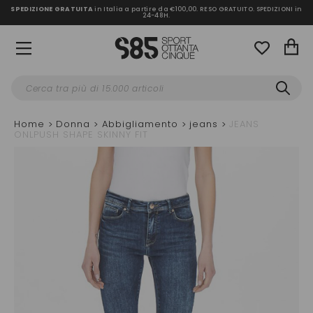
SPEDIZIONE GRATUITA
in Italia a partire da €100,00.
RESO GRATUITO. SPEDIZIONI in
24-48H
.
Home
Donna
Abbigliamento
jeans
JEANS
ONLPUSH SHAPE SKINNY FIT