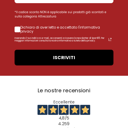
*Il codice sconto NON è applicabile sui prodotti già scontati e
sulla categoria Attrezzatura
Dichiaro di aver letto e accettato l'informativa
privacy
Inserendo il tuo indirizzo e-mail, acconsenti a ricevere la newsletter di Sport85. Per
maggiori informazioni consulta la nostra Informativa a tutela della privacy.
ISCRIVITI
Le nostre recensioni
Eccellente
4,8
/5
4.259