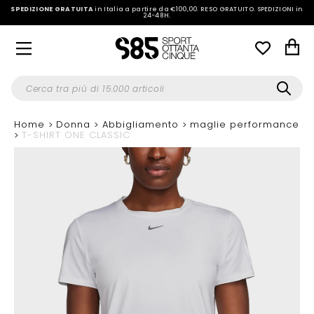
SPEDIZIONE GRATUITA
in Italia a partire da €100,00.
RESO GRATUITO. SPEDIZIONI in
24-48H
.
Home
Donna
Abbigliamento
maglie performance
T-SHIRT ONE CLASSIC