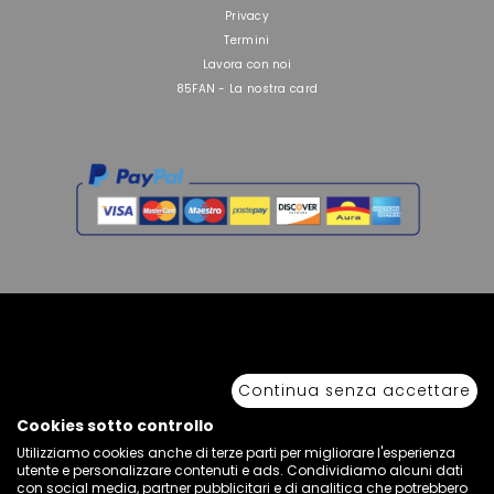
Privacy
Termini
Lavora con noi
85FAN - La nostra card
Copyright © 2026 Sport 85 S.R.L. - All Rights Reserved. È vietata la riproduzione
anche parziale.
Continua senza accettare
Via Piave Km 68,600 • 04100 Latina, Italia | P.IVA 01222400598 • N° REA LT -
77855
Cookies sotto controllo
Utilizziamo cookies anche di terze parti per migliorare l'esperienza
utente e personalizzare contenuti e ads. Condividiamo alcuni dati
con social media, partner pubblicitari e di analitica che potrebbero