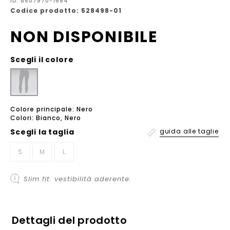
ID: a507970-1664
Codice prodotto: 528498-01
NON DISPONIBILE
Scegli il colore
Colore principale: Nero
Colori: Bianco, Nero
Scegli la
taglia
guida alle taglie
S
M
L
Slim fit: vestibilità aderente.
Dettagli del prodotto