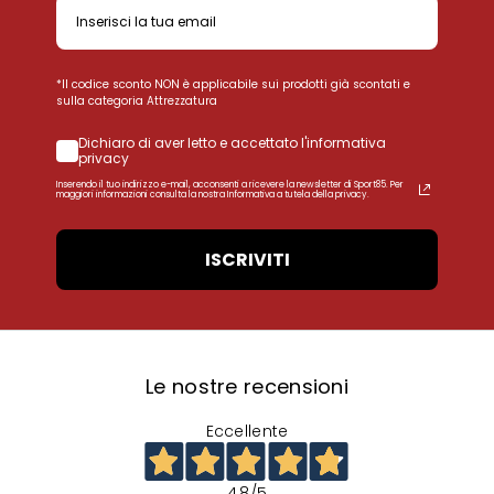
*Il codice sconto NON è applicabile sui prodotti già scontati e
sulla categoria Attrezzatura
Dichiaro di aver letto e accettato l'informativa
privacy
Inserendo il tuo indirizzo e-mail, acconsenti a ricevere la newsletter di Sport85. Per
maggiori informazioni consulta la nostra Informativa a tutela della privacy.
ISCRIVITI
Le nostre recensioni
Eccellente
4,8
/5