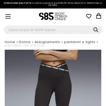
SPEDIZIONE GRATUITA
in Italia a partire da €100,00.
RESO GRATUITO. SPEDIZIONI in
24-48H
.
Home
Donna
Abbigliamento
pantaloni e tights
LEGGINGS 7/8 STRONG