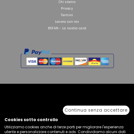
Chi siamo
Privacy
Termini
Lavora con noi
85FAN - La nostra card
Copyright © 2026 Sport 85 S.R.L. - All Rights Reserved. È vietata la riproduzione
anche parziale.
Continua senza accettare
Via Piave Km 68,600 • 04100 Latina, Italia | P.IVA 01222400598 • N° REA LT -
77855
Cookies sotto controllo
Utilizziamo cookies anche di terze parti per migliorare l'esperienza
utente e personalizzare contenuti e ads. Condividiamo alcuni dati