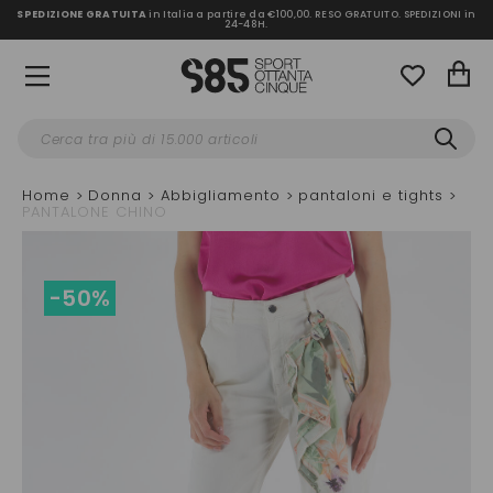
SPEDIZIONE GRATUITA
in Italia a partire da €100,00.
RESO GRATUITO. SPEDIZIONI in
24-48H
.
Home
Donna
Abbigliamento
pantaloni e tights
PANTALONE CHINO
-50%