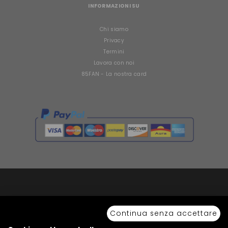
INFORMAZIONI SU
Chi siamo
Privacy
Termini
Lavora con noi
85FAN - La nostra card
Copyright © 2026 Sport 85 S.R.L. - All Rights Reserved. È vietata la riproduzione
anche parziale.
Continua senza accettare
Via Piave Km 68,600 • 04100 Latina, Italia | P.IVA 01222400598 • N° REA LT -
77855