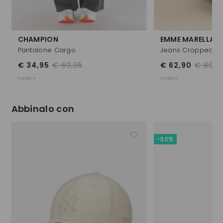
CHAMPION
EMME MARELLA
Pantalone Cargo
Jeans Cropped A
€ 34,95
€ 69,95
€ 62,90
€ 89,9
1 colore
1 colore
Abbinalo con
-30%