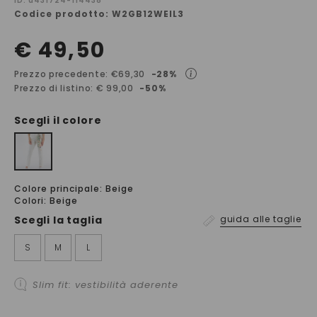
ID: a431724-114438
Codice prodotto: W2GB12WEIL3
€ 49,50
Prezzo precedente: €69,30
-28%
Prezzo di listino: € 99,00
-50%
Scegli il colore
Colore principale: Beige
Colori: Beige
Scegli la
taglia
guida alle taglie
S
M
L
Slim fit: vestibilità aderente