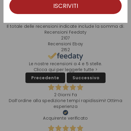
ISCRIVITI
4,8
/5
4.259
recensioni
Il totale delle recensioni indicate include la somma di:
Recensioni Feedaty
2107
Recensioni Ebay
2152
Le nostre recensioni a 4 e 5 stelle.
Clicca qui per leggerle tutte >
Precedente
Successivo
2 Giorni Fa
Dall’ordine alla spedizione tempi rapidissimi! Ottima
esperienza
Acquirente verificato