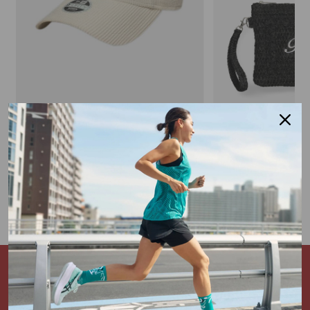
NEW ERA
F**K
Cappello Velluto 9forty
Pochette Rafia
€ 31,00
€ 24,50
€ 35,0
1 colore
3 colori
Iscriviti alla Newsletter e ricevi
subito uno
sconto del 5%*