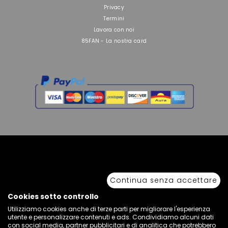
Privacy
Termini
Lavora con noi
85FAN - La nostra card
Copyright © 2026 Sport 85 S.R.L. - All Rights Reserved. È vietata la riproduzione
anche parziale.
Continua senza accettare
Via Piave Km 68,600 • 04100 Latina, Italia | P.IVA 01222400598 • N° REA LT -
77855
Cookies sotto controllo
Utilizziamo cookies anche di terze parti per migliorare l'esperienza
utente e personalizzare contenuti e ads. Condividiamo alcuni dati
con social media, partner pubblicitari e di analitica che potrebbero