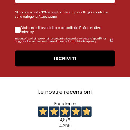
*Il codice sconto NON è applicabile sui prodotti già scontati e
sulla categoria Attrezzatura
Dichiaro di aver letto e accettato l'informativa
privacy
Inserendo il tuo indirizzo e-mail, acconsenti a ricevere la newsletter di Sport85. Per
maggiori informazioni consulta la nostra Informativa a tutela della privacy.
ISCRIVITI
Le nostre recensioni
Eccellente
4,8
/5
4.259