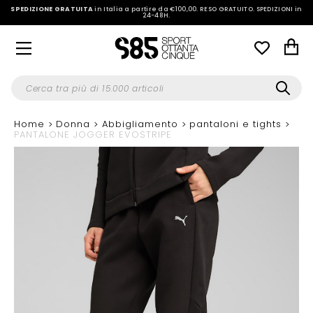
SPEDIZIONE GRATUITA
in Italia a partire da €100,00.
RESO GRATUITO. SPEDIZIONI in
24-48H
.
Home
Donna
Abbigliamento
pantaloni e tights
PANTALONE JOGGER EVOSTRIPE