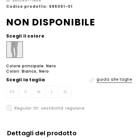
ID: a503497-1664
Codice prodotto: 685051-01
NON DISPONIBILE
Scegli il colore
Colore principale: Nero
Colori: Bianco, Nero
Scegli la
taglia
guida alle taglie
XS
S
M
L
XL
Regular fit: vestibilità regolare.
Dettagli del prodotto