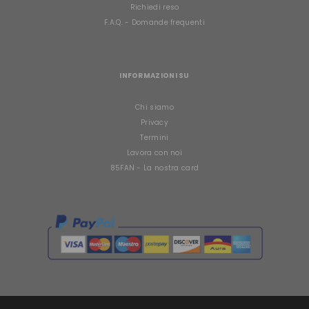
Richiedi reso
F.A.Q. - Domande frequenti
INFORMAZIONI SU
Chi siamo
Privacy
Termini
Lavora con noi
85FAN - La nostra card