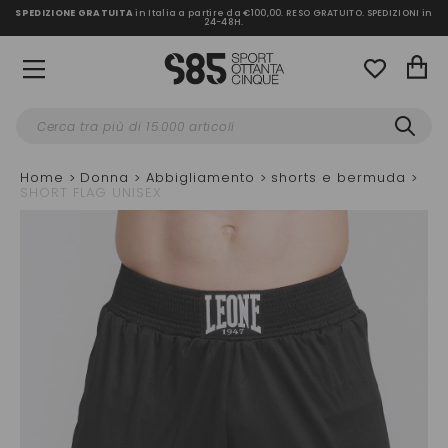
SPEDIZIONE GRATUITA
in Italia a partire da €100,00.
RESO GRATUITO. SPEDIZIONI in
24-48H
.
Home
Donna
Abbigliamento
shorts e bermuda
SHORT FLAG UNISEX